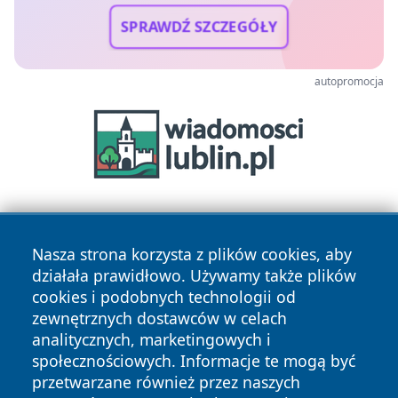
SPRAWDŹ SZCZEGÓŁY
autopromocja
Nasza strona korzysta z plików cookies, aby
działała prawidłowo. Używamy także plików
cookies i podobnych technologii od
zewnętrznych dostawców w celach
Copyright © 2026 jeleniagoraonline.pl Wszystkie prawa
analitycznych, marketingowych i
zastrzeżone.
społecznościowych. Informacje te mogą być
przetwarzane również przez naszych