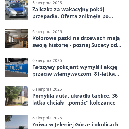
6 sierpnia 2026
Zaliczka za wakacyjny pokój
przepadła. Oferta zniknęła po
przelewie
6 sierpnia 2026
Kolorowe paski na drzewach mają
swoją historię - poznaj Sudety od
środka
6 sierpnia 2026
Fałszywy policjant wymyślił akcję
przeciw włamywaczom. 81-latka
straciła 40 tysięcy złotych
6 sierpnia 2026
Pomyliła auta, ukradła tablice. 36-
latka chciała „pomóc” koleżance
6 sierpnia 2026
Żniwa w Jeleniej Górze i okolicach.