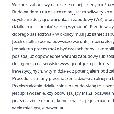
Warunki zabudowy na działce rolnej – kiedy możn
Budowa domu na działce rolnej jest możliwa tylko w
uzyskanie decyzji o warunkach zabudowy (WZ) w pr
działka musi spełniać szereg wymagań. Przede wszys
dobrego sąsiedztwa – w okolicy musi już istnieć z
Jeżeli działka spełnia powyższe warunki, można zło
Jednak ten proces może być czasochłonny i skompli
posiada już odpowiednie warunki zabudowy lub zost
dostępne są na serwisie
www.gruntguru.pl
, który s
inwestycyjnych, w tym działek z potencjałem pod z
Procedura zmiany przeznaczenia działki z rolnej na
Przekształcenie działki rolnej na budowlaną to zło
jest sprawdzenie, czy obowiązujący MPZP pozwala na 
przeznaczenie gruntu, konieczna jest jego zmiana –
wiele miesięcy, a nawet lat.