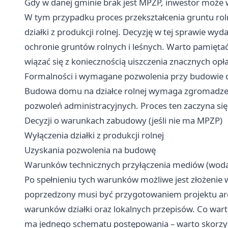
Gdy w danej gminie brak jest MPZP, inwestor może 
W tym przypadku proces przekształcenia gruntu ro
działki z produkcji rolnej. Decyzję w tej sprawie w
ochronie gruntów rolnych i leśnych. Warto pamiętać
wiązać się z koniecznością uiszczenia znacznych opła
Formalności i wymagane pozwolenia przy budowie d
Budowa domu na działce rolnej wymaga zgromadze
pozwoleń administracyjnych. Proces ten zaczyna się 
Decyzji o warunkach zabudowy (jeśli nie ma MPZP)
Wyłączenia działki z produkcji rolnej
Uzyskania pozwolenia na budowę
Warunków technicznych przyłączenia mediów (woda,
Po spełnieniu tych warunków możliwe jest złożenie
poprzedzony musi być przygotowaniem projektu a
warunków działki oraz lokalnych przepisów. Co warte 
ma jednego schematu postępowania – warto skorzyst