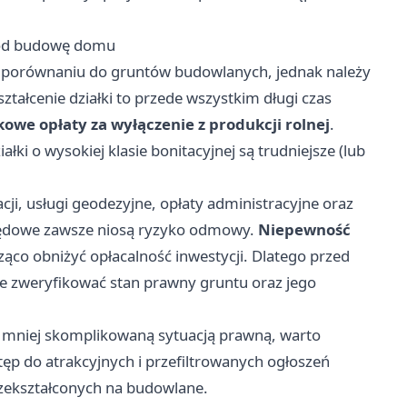
 pod budowę domu
 w porównaniu do gruntów budowlanych, jednak należy
ztałcenie działki to przede wszystkim długi czas
owe opłaty za wyłączenie z produkcji rolnej
.
łki o wysokiej klasie bonitacyjnej są trudniejsze (lub
i, usługi geodezyjne, opłaty administracyjne oraz
rzędowe zawsze niosą ryzyko odmowy.
Niepewność
co obniżyć opłacalność inwestycji. Dlatego przed
ie zweryfikować stan prawny gruntu oraz jego
 mniej skomplikowaną sytuacją prawną, warto
tęp do atrakcyjnych i przefiltrowanych ogłoszeń
zekształconych na budowlane.