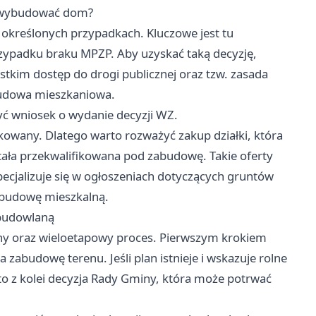
a wybudować dom?
 określonych przypadkach. Kluczowe jest tu
zypadku braku MPZP. Aby uzyskać taką decyzję,
tkim dostęp do drogi publicznej oraz tzw. zasada
abudowa mieszkaniowa.
żyć wniosek o wydanie decyzji WZ.
kowany. Dlatego warto rozważyć zakup działki, która
ała przekwalifikowana pod zabudowę. Takie oferty
pecjalizuje się w ogłoszeniach dotyczących gruntów
abudowę mieszkalną.
 budowlaną
żony oraz wieloetapowy proces. Pierwszym krokiem
zabudowę terenu. Jeśli plan istnieje i wskazuje rolne
 to z kolei decyzja Rady Gminy, która może potrwać