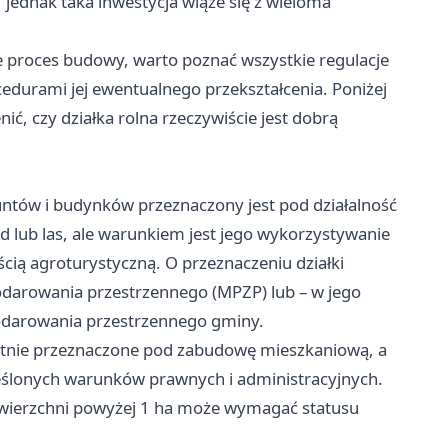
 jednak taka inwestycja wiąże się z wieloma
 proces budowy, warto poznać wszystkie regulacje
edurami jej ewentualnego przekształcenia. Poniżej
ć, czy działka rolna rzeczywiście jest dobrą
runtów i budynków przeznaczony jest pod działalność
ad lub las, ale warunkiem jest jego wykorzystywanie
ścią agroturystyczną. O przeznaczeniu działki
darowania przestrzennego (MPZP) lub – w jego
odarowania przestrzennego gminy.
rwotnie przeznaczone pod zabudowę mieszkaniową, a
ślonych warunków prawnych i administracyjnych.
powierzchni powyżej 1 ha może wymagać statusu