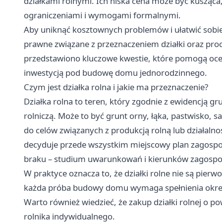
działkami rolnymi. Ich niska cena może być kusząca,
ograniczeniami i wymogami formalnymi.
Aby uniknąć kosztownych problemów i ułatwić sobie
prawne związane z przeznaczeniem działki oraz proc
przedstawiono kluczowe kwestie, które pomogą oceni
inwestycją pod budowę domu jednorodzinnego.
Czym jest działka rolna i jakie ma przeznaczenie?
Działka rolna to teren, który zgodnie z ewidencją g
rolniczą. Może to być grunt orny, łąka, pastwisko, s
do celów związanych z produkcją rolną lub działalno
decyduje przede wszystkim miejscowy plan zagospo
braku – studium uwarunkowań i kierunków zagosp
W praktyce oznacza to, że działki rolne nie są pie
każda próba budowy domu wymaga spełnienia okre
Warto również wiedzieć, że zakup działki rolnej o 
rolnika indywidualnego.