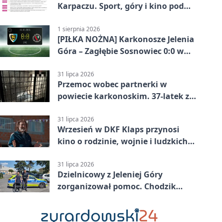
Karpaczu. Sport, góry i kino pod
chmurką
1 sierpnia 2026
[PIŁKA NOŻNA] Karkonosze Jelenia
Góra – Zagłębie Sosnowiec 0:0 w
Betclic 3. Lidze Grupa 3 (Grupa III)
31 lipca 2026
Przemoc wobec partnerki w
powiecie karkonoskim. 37-latek z
zakazem
31 lipca 2026
Wrzesień w DKF Klaps przynosi
kino o rodzinie, wojnie i ludzkich
słabościach
31 lipca 2026
Dzielnicowy z Jeleniej Góry
zorganizował pomoc. Chodzik
ułatwi codzienne życie