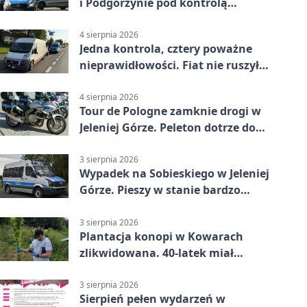
i Podgórzynie pod kontrolą
mundurowych
4 sierpnia 2026
Jedna kontrola, cztery poważne
nieprawidłowości. Fiat nie ruszył
dalej z Jeleniej Góry
4 sierpnia 2026
Tour de Pologne zamknie drogi w
Jeleniej Górze. Peleton dotrze do
Karpacza
3 sierpnia 2026
Wypadek na Sobieskiego w Jeleniej
Górze. Pieszy w stanie bardzo
ciężkim
3 sierpnia 2026
Plantacja konopi w Kowarach
zlikwidowana. 40-latek miał
marihuanę
3 sierpnia 2026
Sierpień pełen wydarzeń w