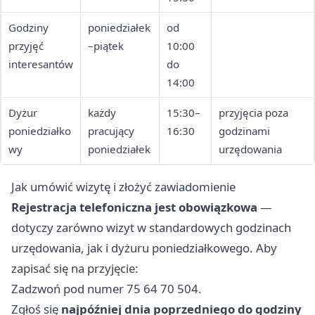
Godziny
poniedziałek
od
przyjęć
–piątek
10:00
interesantów
do
14:00
Dyżur
każdy
15:30–
przyjęcia poza
poniedziałko
pracujący
16:30
godzinami
wy
poniedziałek
urzędowania
Jak umówić wizytę i złożyć zawiadomienie
Rejestracja telefoniczna jest obowiązkowa
—
dotyczy zarówno wizyt w standardowych godzinach
urzędowania, jak i dyżuru poniedziałkowego. Aby
zapisać się na przyjęcie:
Zadzwoń pod numer 75 64 70 504.
Zgłoś się
najpóźniej dnia poprzedniego do godziny