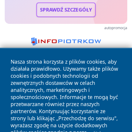
SPRAWDŹ SZCZEGÓŁY
autopromocja
Nasza strona korzysta z plików cookies, aby
działała prawidłowo. Używamy także plików
cookies i podobnych technologii od
zewnętrznych dostawców w celach
analitycznych, marketingowych i
Copyright © 2026 jeleniagoraonline.pl Wszystkie prawa
społecznościowych. Informacje te mogą być
zastrzeżone.
przetwarzane również przez naszych
partnerów. Kontynuując korzystanie ze
strony lub klikając „Przechodzę do serwisu",
Polityka
Polityka
News
Autorzy
wyrażasz zgodę na użycie dodatkowych
Prywatności
Cookies