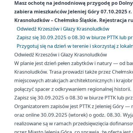
Masz ochotę na jednodniową przygodę po Dolnym 
zabiera mieszkańców Jeleniej Góry 07.10.2025 r.
Krasnoludków – Chełmsko Śląskie. Rejestracja ru
Odwiedź Krzeszów i Głazy Krasnoludków
Zapisz się 30.09.2025 o 08.30 w biurze PTTK lub p
Przygotuj się na dzień w terenie i skorzystaj z lokal
Odwiedź Krzeszów i Głazy Krasnoludków
W planie jest dzień pełen zabytków i natury — od 
Krasnoludków. Trasa prowadzi także przez Chełmsko 
miejscowych atrakcjach architektonicznych i krajobr
połączyć spacer z odkrywaniem regionalnej historii.
Zapisz się 30.09.2025 o 08.30 w biurze PTTK lub pr
Organizatorem zapisów jest PTTK z Jeleniej Góry — 
oraz online 30.09.2025 (wtorek) o godz. 08.30. Wy
realizowane są w ramach przedsięwzięcia dofinans
przez Miasto Jelenia Góra, co sprawia, że oferta je