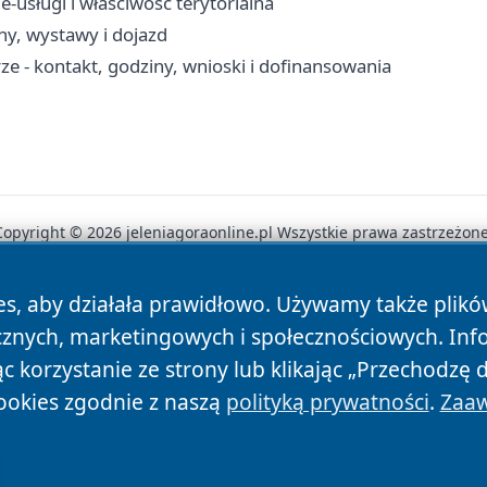
e-usługi i właściwość terytorialna
ny, wystawy i dojazd
 - kontakt, godziny, wnioski i dofinansowania
Copyright © 2026 jeleniagoraonline.pl Wszystkie prawa zastrzeżone
es, aby działała prawidłowo. Używamy także plik
News
Autorzy
Polityka Prywatności
Polityka Cookie
cznych, marketingowych i społecznościowych. Inf
 korzystanie ze strony lub klikając „Przechodzę 
ookies zgodnie z naszą
polityką prywatności
.
Zaaw