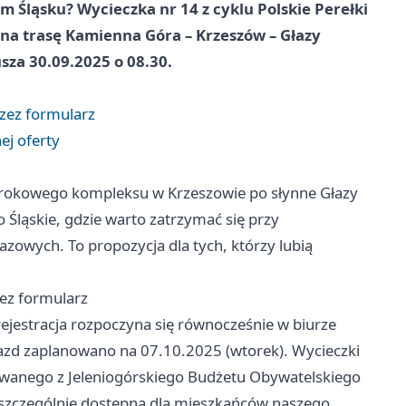
Śląsku? Wycieczka nr 14 z cyklu Polskie Perełki
 na trasę Kamienna Góra – Krzeszów – Głazy
sza 30.09.2025 o 08.30.
rzez formularz
nej oferty
barokowego kompleksu w Krzeszowie po słynne Głazy
Śląskie, gdzie warto zatrzymać się przy
azowych. To propozycja dla tych, którzy lubią
zez formularz
rejestracja rozpoczyna się równocześnie w biurze
jazd zaplanowano na 07.10.2025 (wtorek). Wycieczki
owanego z Jeleniogórskiego Budżetu Obywatelskiego
st szczególnie dostępna dla mieszkańców naszego