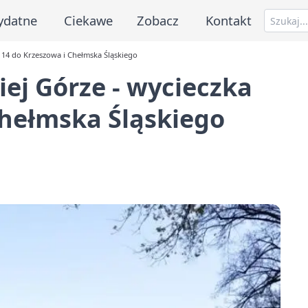
ydatne
Ciekawe
Zobacz
Kontakt
nr 14 do Krzeszowa i Chełmska Śląskiego
niej Górze - wycieczka
Chełmska Śląskiego