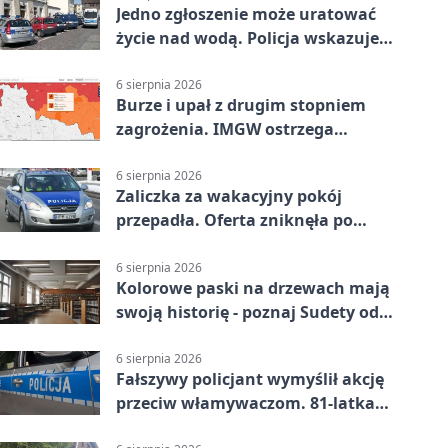
Jedno zgłoszenie może uratować
życie nad wodą. Policja wskazuje
sposób
6 sierpnia 2026
Burze i upał z drugim stopniem
zagrożenia. IMGW ostrzega
turystów
6 sierpnia 2026
Zaliczka za wakacyjny pokój
przepadła. Oferta zniknęła po
przelewie
6 sierpnia 2026
Kolorowe paski na drzewach mają
swoją historię - poznaj Sudety od
środka
6 sierpnia 2026
Fałszywy policjant wymyślił akcję
przeciw włamywaczom. 81-latka
straciła 40 tysięcy złotych