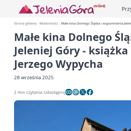
Prz
Strona główna
Wiadomości
Małe kina Dolnego Śląska i wspomnienia Jelen
Małe kina Dolnego Śl
Jeleniej Góry - książk
Jerzego Wypycha
28 września 2025
2 min czytania
Udostępnij