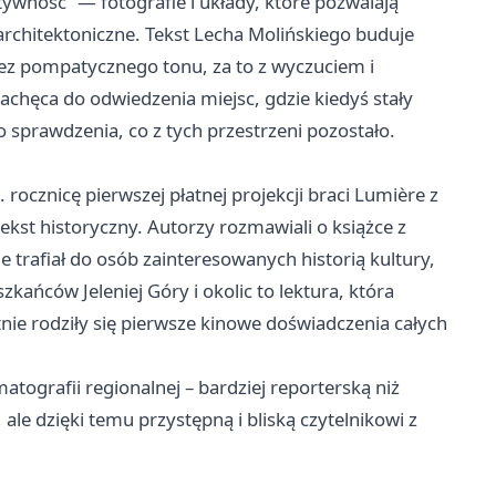
ywność” — fotografie i układy, które pozwalają
 architektoniczne. Tekst Lecha Molińskiego buduje
z pompatycznego tonu, za to z wyczuciem i
chęca do odwiedzenia miejsc, gdzie kiedyś stały
do sprawdzenia, co z tych przestrzeni pozostało.
rocznicę pierwszej płatnej projekcji braci Lumière z
kst historyczny. Autorzy rozmawiali o książce z
ie trafiał do osób zainteresowanych historią kultury,
kańców Jeleniej Góry i okolic to lektura, która
nie rodziły się pierwsze kinowe doświadczenia całych
tografii regionalnej – bardziej reporterską niż
le dzięki temu przystępną i bliską czytelnikowi z