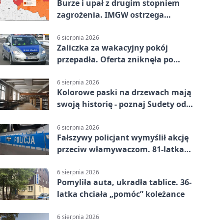
Burze i upał z drugim stopniem
zagrożenia. IMGW ostrzega
turystów
6 sierpnia 2026
Zaliczka za wakacyjny pokój
przepadła. Oferta zniknęła po
przelewie
6 sierpnia 2026
Kolorowe paski na drzewach mają
swoją historię - poznaj Sudety od
środka
6 sierpnia 2026
Fałszywy policjant wymyślił akcję
przeciw włamywaczom. 81-latka
straciła 40 tysięcy złotych
6 sierpnia 2026
Pomyliła auta, ukradła tablice. 36-
latka chciała „pomóc” koleżance
6 sierpnia 2026