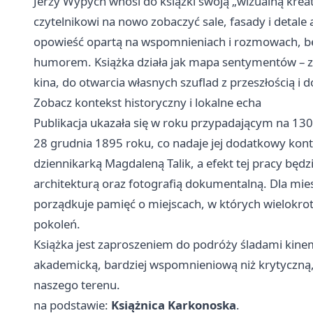
Jerzy Wypych wnosi do książki swoją „wizualną kreat
czytelnikowi na nowo zobaczyć sale, fasady i detale
opowieść opartą na wspomnieniach i rozmowach, be
humorem. Książka działa jak mapa sentymentów – za
kina, do otwarcia własnych szuflad z przeszłością i 
Zobacz kontekst historyczny i lokalne echa
Publikacja ukazała się w roku przypadającym na 130. 
28 grudnia 1895 roku, co nadaje jej dodatkowy konte
dziennikarką Magdaleną Talik, a efekt tej pracy będz
architekturą oraz fotografią dokumentalną. Dla miesz
porządkuje pamięć o miejscach, w których wielokrot
pokoleń.
Książka jest zaproszeniem do podróży śladami kinema
akademicką, bardziej wspomnieniową niż krytyczną, a
naszego terenu.
na podstawie:
Książnica Karkonoska
.