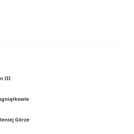
n III
agniątkowie
leniej Górze