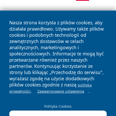
Nasza strona korzysta z plików cookies, aby
działała prawidłowo. Używamy także plików
cookies i podobnych technologii od
zewnętrznych dostawców w celach
Copyright © 2026 jeleniagoraonline.pl Wszystkie prawa
analitycznych, marketingowych i
zastrzeżone.
społecznościowych. Informacje te mogą być
przetwarzane również przez naszych
partnerów. Kontynuując korzystanie ze
Polityka
Polityka
News
Autorzy
strony lub klikając „Przechodzę do serwisu",
Prywatności
Cookies
wyrażasz zgodę na użycie dodatkowych
plików cookies zgodnie z naszą
polityką
.
.
prywatności
Zaawansowane ustawienia
Polityka Cookies