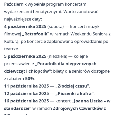
Październik wypełnia program koncertami i
wydarzeniami tematycznymi. Warto zanotować
najważniejsze daty:
4 października 2025
(sobota) — koncert muzyki
filmowej
„Retrofonik”
w ramach Weekendu Seniora z
Kulturą; po koncercie zaplanowano oprowadzanie po
teatrze.
5 października 2025
(niedziela) — kolejne
przedstawienie
„Poradnik dla niegrzecznych
dziewcząt i chłopców”
; bilety dla seniorów dostępne
z rabatem
50%
.
11 października 2025
—
„Złodziej czasu”
.
12 października 2025
—
„Piosenki z kufra”
.
16 października 2025
— koncert
„Joanna Liszka – w
standardzie”
w ramach
Zdrojowych Czwartków z