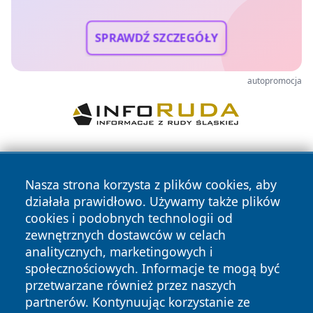
SPRAWDŹ SZCZEGÓŁY
autopromocja
Nasza strona korzysta z plików cookies, aby
działała prawidłowo. Używamy także plików
cookies i podobnych technologii od
zewnętrznych dostawców w celach
Copyright © 2026 jeleniagoraonline.pl Wszystkie prawa
analitycznych, marketingowych i
zastrzeżone.
społecznościowych. Informacje te mogą być
przetwarzane również przez naszych
partnerów. Kontynuując korzystanie ze
Polityka
Polityka
News
Autorzy