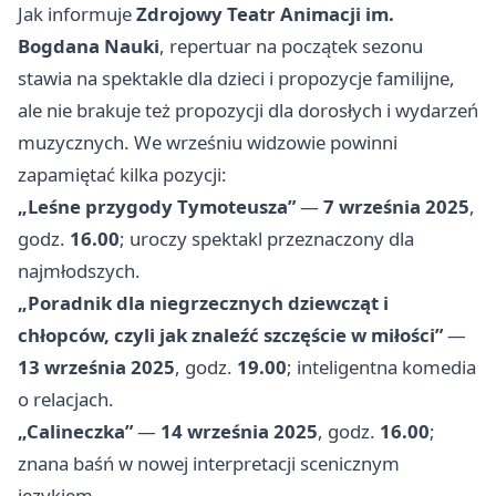
Jak informuje
Zdrojowy Teatr Animacji im.
Bogdana Nauki
, repertuar na początek sezonu
stawia na spektakle dla dzieci i propozycje familijne,
ale nie brakuje też propozycji dla dorosłych i wydarzeń
muzycznych. We wrześniu widzowie powinni
zapamiętać kilka pozycji:
„Leśne przygody Tymoteusza”
—
7 września 2025
,
godz.
16.00
; uroczy spektakl przeznaczony dla
najmłodszych.
„Poradnik dla niegrzecznych dziewcząt i
chłopców, czyli jak znaleźć szczęście w miłości”
—
13 września 2025
, godz.
19.00
; inteligentna komedia
o relacjach.
„Calineczka”
—
14 września 2025
, godz.
16.00
;
znana baśń w nowej interpretacji scenicznym
językiem.