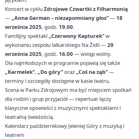
Koncert w cyklu
Zdrojowe Czwartki z Filharmonią
—
„Anna German – niezapomniany głos”
—
18
września 2025
, godz.
19.00
.
Familijny spektakl
„Czerwony Kapturek”
w
wykonaniu zespołu lalkarskiego Na Židli —
20
września 2025
, godz.
16.00
— wstęp wolny.
Dla najmłodszych w programie pojawią się także
„Karmelek”
,
„Do góry”
oraz
„Coś na ząb”
—
terminy i szczegóły dostępne w kasie teatru.
Scena w Parku Zdrojowym ma być miejscem spotkań
dla rodzin i grup przyjaciół — repertuar łączy
klasyczne opowieści z muzycznymi spektaklami i
teatralną świeżością.
Kalendarz październikowy Jeleniej Góry z muzyką i
teatrem