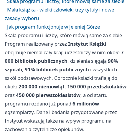
Skala programu i liczby, które mówią same za siebie
Mała książka - wielki człowiek: trzy tytuły i nowe
zasady wyboru
Jak program funkcjonuje w Jeleniej Górze
Skala programu i liczby, które mówią same za siebie
Program realizowany przez
Instytut Książki
obejmuje niemal cały kraj: uczestniczy w nim około
7
000 bibliotek publicznych
, działania sięgają
90%
szpitali
,
91% bibliotek publicznych
i wszystkich
szkół podstawowych. Corocznie książki trafiają do
około
200 000 niemowląt
,
150 000 przedszkolaków
oraz
450 000 pierwszoklasistów
, a od startu
programu rozdano już ponad
6 milionów
egzemplarzy. Dane i badania przygotowane przez
Instytut wskazują także na wpływ programu na
zachowania czytelnicze opiekunów.