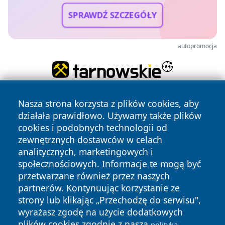
SPRAWDŹ SZCZEGÓŁY
autopromocja
Nasza strona korzysta z plików cookies, aby
działała prawidłowo. Używamy także plików
cookies i podobnych technologii od
zewnętrznych dostawców w celach
analitycznych, marketingowych i
Copyright © 2026 jeleniagoraonline.pl Wszystkie prawa
społecznościowych. Informacje te mogą być
zastrzeżone.
przetwarzane również przez naszych
partnerów. Kontynuując korzystanie ze
strony lub klikając „Przechodzę do serwisu",
Polityka
Polityka
News
Autorzy
wyrażasz zgodę na użycie dodatkowych
Prywatności
Cookies
plików cookies zgodnie z naszą
polityką