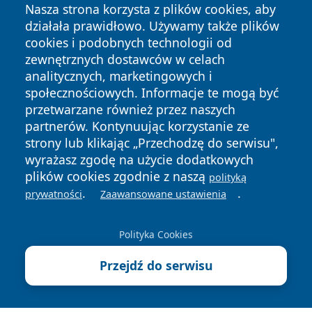
Nasza strona korzysta z plików cookies, aby
działała prawidłowo. Używamy także plików
cookies i podobnych technologii od
zewnętrznych dostawców w celach
analitycznych, marketingowych i
społecznościowych. Informacje te mogą być
przetwarzane również przez naszych
partnerów. Kontynuując korzystanie ze
strony lub klikając „Przechodzę do serwisu",
Copyright © 2026 jeleniagoraonline.pl Wszystkie prawa
wyrażasz zgodę na użycie dodatkowych
zastrzeżone.
plików cookies zgodnie z naszą
polityką
.
.
prywatności
Zaawansowane ustawienia
Polityka
Polityka
News
Autorzy
Prywatności
Cookies
Polityka Cookies
Przejdź do serwisu