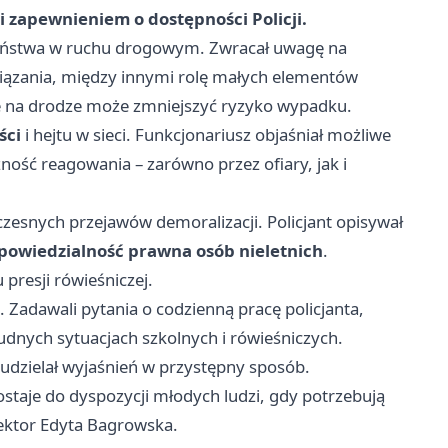
i zapewnieniem o dostępności Policji.
zeństwa w ruchu drogowym. Zwracał uwagę na
iązania, między innymi rolę małych elementów
e na drodze może zmniejszyć ryzyko wypadku.
ści
i hejtu w sieci. Funkcjonariusz objaśniał możliwe
ość reagowania – zarówno przez ofiary, jak i
czesnych przejawów demoralizacji. Policjant opisywał
powiedzialność prawna osób nieletnich
.
presji rówieśniczej.
Zadawali pytania o codzienną pracę policjanta,
dnych sytuacjach szkolnych i rówieśniczych.
udzielał wyjaśnień w przystępny sposób.
ostaje do dyspozycji młodych ludzi, gdy potrzebują
ektor Edyta Bagrowska.