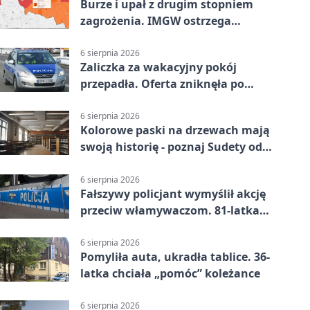
Burze i upał z drugim stopniem
zagrożenia. IMGW ostrzega
turystów
6 sierpnia 2026
Zaliczka za wakacyjny pokój
przepadła. Oferta zniknęła po
przelewie
6 sierpnia 2026
Kolorowe paski na drzewach mają
swoją historię - poznaj Sudety od
środka
6 sierpnia 2026
Fałszywy policjant wymyślił akcję
przeciw włamywaczom. 81-latka
straciła 40 tysięcy złotych
6 sierpnia 2026
Pomyliła auta, ukradła tablice. 36-
latka chciała „pomóc” koleżance
6 sierpnia 2026