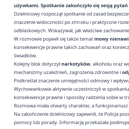
używkami. Spotkanie zakończyło się sesją pytań 
Dzielnicowy rozpoczął spotkanie od zasad bezpiec
znaczenie widoczności po zmroku i praktyczne rozw
odblaskowych. Wskazywał, jak właściwe zachowani
W rozmowie pojawił się także temat
mowy nienawi
konsekwencje prawne takich zachowań oraz konieczn
świadków.
Kolejny blok dotyczył
narkotyków
, alkoholu oraz w
mechanizmy uzależnień, zagrożenia zdrowotne i
od
Podkreślał znaczenie umiejętności odmowy i wpływu 
Wychowankowie aktywnie uczestniczyli w spotkaniu. 
konsekwencje prawne i sposoby radzenia sobie w tru
Rozmowa miała otwarty charakter, a funkcjonariusz 
Na zakończenie dzielnicowy zapewnił, że Policja poz
pomocy lub porady. Informację przekazała podinsp