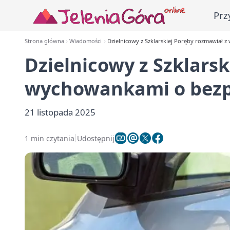
Prz
Strona główna
Wiadomości
Dzielnicowy z Szklarskiej Poręby rozmawiał 
Dzielnicowy z Szklarsk
wychowankami o bezp
21 listopada 2025
1 min czytania
Udostępnij