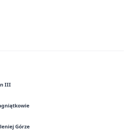
n III
agniątkowie
leniej Górze