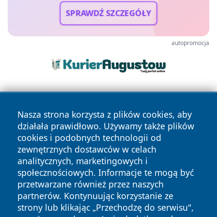
SPRAWDŹ SZCZEGÓŁY
autopromocja
Nasza strona korzysta z plików cookies, aby
działała prawidłowo. Używamy także plików
cookies i podobnych technologii od
zewnętrznych dostawców w celach
Copyright © 2026 jeleniagoraonline.pl Wszystkie prawa
analitycznych, marketingowych i
zastrzeżone.
społecznościowych. Informacje te mogą być
przetwarzane również przez naszych
partnerów. Kontynuując korzystanie ze
Polityka
Polityka
News
Autorzy
strony lub klikając „Przechodzę do serwisu",
Prywatności
Cookies