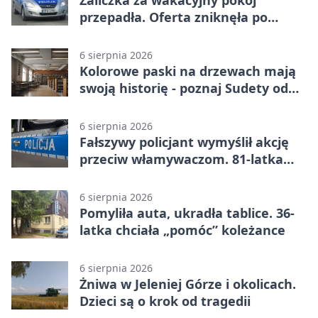
przepadła. Oferta zniknęła po
przelewie
6 sierpnia 2026
Kolorowe paski na drzewach mają
swoją historię - poznaj Sudety od
środka
6 sierpnia 2026
Fałszywy policjant wymyślił akcję
przeciw włamywaczom. 81-latka
straciła 40 tysięcy złotych
6 sierpnia 2026
Pomyliła auta, ukradła tablice. 36-
latka chciała „pomóc” koleżance
6 sierpnia 2026
Żniwa w Jeleniej Górze i okolicach.
Dzieci są o krok od tragedii