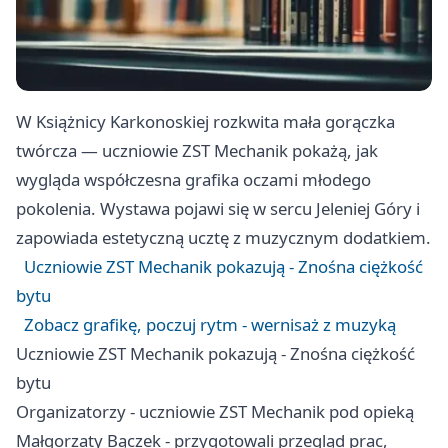
W Książnicy Karkonoskiej rozkwita mała gorączka
twórcza — uczniowie ZST Mechanik pokażą, jak
wygląda współczesna grafika oczami młodego
pokolenia. Wystawa pojawi się w sercu
Jeleniej Góry
i
zapowiada estetyczną ucztę z muzycznym dodatkiem.
Uczniowie ZST Mechanik pokazują - Znośna ciężkość
bytu
Zobacz grafikę, poczuj rytm - wernisaż z muzyką
Uczniowie ZST Mechanik pokazują - Znośna ciężkość
bytu
Organizatorzy - uczniowie ZST Mechanik pod opieką
Małgorzaty Bączek - przygotowali przegląd prac,