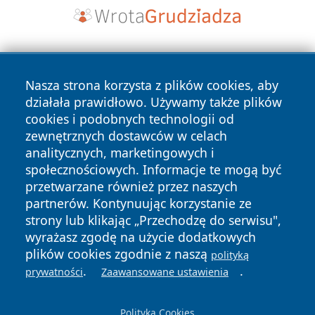
Nasza strona korzysta z plików cookies, aby
działała prawidłowo. Używamy także plików
cookies i podobnych technologii od
zewnętrznych dostawców w celach
Copyright © 2026 jeleniagoraonline.pl Wszystkie prawa
analitycznych, marketingowych i
zastrzeżone.
społecznościowych. Informacje te mogą być
przetwarzane również przez naszych
partnerów. Kontynuując korzystanie ze
Polityka
Polityka
News
Autorzy
strony lub klikając „Przechodzę do serwisu",
Prywatności
Cookies
wyrażasz zgodę na użycie dodatkowych
plików cookies zgodnie z naszą
polityką
.
.
prywatności
Zaawansowane ustawienia
Polityka Cookies