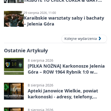
TRIBUTE TO CHICK COREA & GARY
BURTON – jazzowy koncert
29 sierpnia 2026, 11:00
Karaibskie warsztaty salsy i bachaty
– Jelenia Góra
Kolejne wydarzenia
Ostatnie Artykuły
8 sierpnia 2026
[PIŁKA NOŻNA] Karkonosze Jelenia
Góra – ROW 1964 Rybnik 1:0 w
Betclic 3. Lidze, Grupie 3 (Grupie III)
8 sierpnia 2026
Apteki Janowice Wielkie, powiat
karkonoski - adresy, telefony,
godziny otwarcia
8 sierpnia 2026