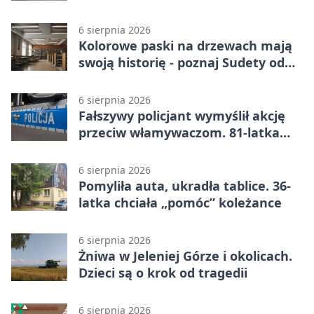
przelewie
6 sierpnia 2026
Kolorowe paski na drzewach mają
swoją historię - poznaj Sudety od
środka
6 sierpnia 2026
Fałszywy policjant wymyślił akcję
przeciw włamywaczom. 81-latka
straciła 40 tysięcy złotych
6 sierpnia 2026
Pomyliła auta, ukradła tablice. 36-
latka chciała „pomóc” koleżance
6 sierpnia 2026
Żniwa w Jeleniej Górze i okolicach.
Dzieci są o krok od tragedii
6 sierpnia 2026