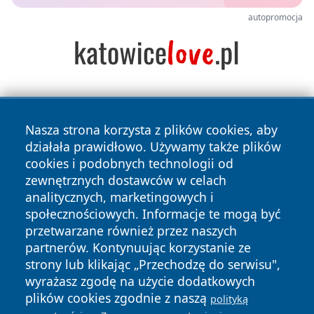
autopromocja
Nasza strona korzysta z plików cookies, aby
działała prawidłowo. Używamy także plików
cookies i podobnych technologii od
zewnętrznych dostawców w celach
Copyright © 2026 jeleniagoraonline.pl Wszystkie prawa
analitycznych, marketingowych i
zastrzeżone.
społecznościowych. Informacje te mogą być
przetwarzane również przez naszych
partnerów. Kontynuując korzystanie ze
Polityka
Polityka
News
Autorzy
strony lub klikając „Przechodzę do serwisu",
Prywatności
Cookies
wyrażasz zgodę na użycie dodatkowych
plików cookies zgodnie z naszą
polityką