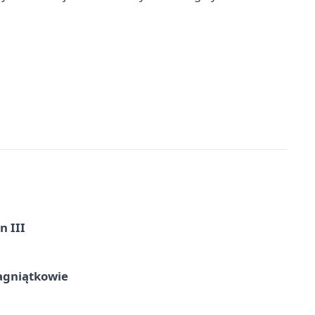
n III
agniątkowie