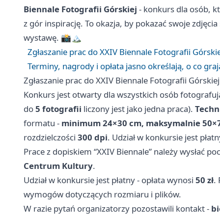
Biennale Fotografii Górskiej
- konkurs dla osób, k
z gór inspirację. To okazja, by pokazać swoje zdjęcia
wystawę. 📸🏔️
Zgłaszanie prac do XXIV Biennale Fotografii Górsk
Terminy, nagrody i opłata jasno określają, o co gra
Zgłaszanie prac do XXIV Biennale Fotografii Górski
Konkurs jest otwarty dla wszystkich osób fotografu
do
5 fotografii
liczony jest jako jedna praca).
Techn
formatu -
minimum 24×30 cm, maksymalnie 50×
rozdzielczości
300 dpi
. Udział w konkursie jest płat
Prace z dopiskiem “XXIV Biennale” należy wysłać poc
Centrum Kultury
.
Udział w konkursie jest płatny - opłata wynosi
50 zł
.
wymogów dotyczących rozmiaru i plików.
W razie pytań organizatorzy pozostawili kontakt -
bi