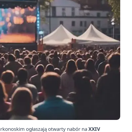
rkonoskim ogłaszają otwarty nabór na
XXIV