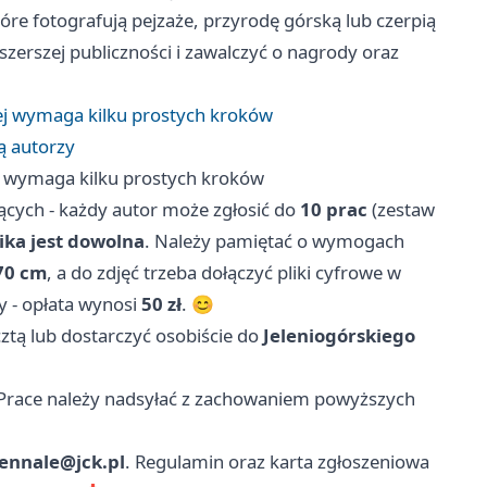
tóre fotografują pejzaże, przyrodę górską lub czerpią
 szerszej publiczności i zawalczyć o nagrody oraz
iej wymaga kilku prostych kroków
ją autorzy
ej wymaga kilku prostych kroków
jących - każdy autor może zgłosić do
10 prac
(zestaw
ika jest dowolna
. Należy pamiętać o wymogach
70 cm
, a do zdjęć trzeba dołączyć pliki cyfrowe w
ny - opłata wynosi
50 zł
. 😊
ztą lub dostarczyć osobiście do
Jeleniogórskiego
 Prace należy nadsyłać z zachowaniem powyższych
ennale@jck.pl
. Regulamin oraz karta zgłoszeniowa