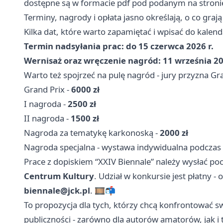
dostępne są w formacie pdf pod podanym na stronie
Terminy, nagrody i opłata jasno określają, o co graj
Kilka dat, które warto zapamiętać i wpisać do kalend
Termin nadsyłania prac: do 15 czerwca 2026 r.
Wernisaż oraz wręczenie nagród: 11 września 20
Warto też spojrzeć na pulę nagród - jury przyzna Gr
Grand Prix -
6000 zł
I nagroda -
2500 zł
II nagroda -
1500 zł
Nagroda za tematykę karkonoską -
2000 zł
Nagroda specjalna - wystawa indywidualna podczas X
Prace z dopiskiem “XXIV Biennale” należy wysłać poc
Centrum Kultury
. Udział w konkursie jest płatny -
biennale@jck.pl
. 🎞️📬
To propozycja dla tych, którzy chcą konfrontować sw
publiczności - zarówno dla autorów amatorów, jak i 