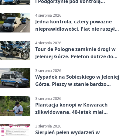
i Podgórzynie pod kontrolą
mundurowych
4 sierpnia 2026
Jedna kontrola, cztery poważne
nieprawidłowości. Fiat nie ruszył
dalej z Jeleniej Góry
4 sierpnia 2026
Tour de Pologne zamknie drogi w
Jeleniej Górze. Peleton dotrze do
Karpacza
3 sierpnia 2026
Wypadek na Sobieskiego w Jeleniej
Górze. Pieszy w stanie bardzo
ciężkim
3 sierpnia 2026
Plantacja konopi w Kowarach
zlikwidowana. 40-latek miał
marihuanę
3 sierpnia 2026
Sierpień pełen wydarzeń w