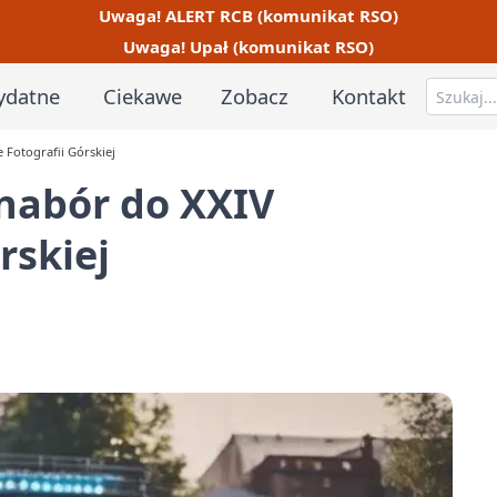
Uwaga! ALERT RCB (komunikat RSO)
Uwaga! Upał (komunikat RSO)
ydatne
Ciekawe
Zobacz
Kontakt
 Fotografii Górskiej
 nabór do XXIV
rskiej