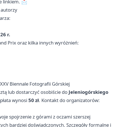
 linkiem. 📩
ą autorzy
arza:
26 r.
and Prix oraz kilka innych wyróżnień:
XV Biennale Fotografii Górskiej
ztą lub dostarczyć osobiście do
Jeleniogórskiego
 opłata wynosi
50 zł
. Kontakt do organizatorów:
oje spojrzenie z górami z oczami szerszej
tych bardziej doświadczonych. Szczegóły formalne i