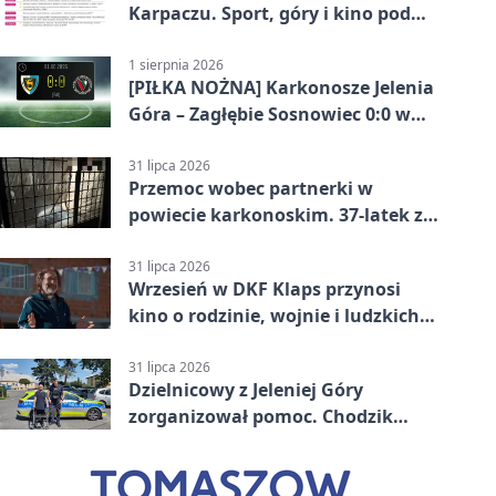
Karpaczu. Sport, góry i kino pod
chmurką
1 sierpnia 2026
[PIŁKA NOŻNA] Karkonosze Jelenia
Góra – Zagłębie Sosnowiec 0:0 w
Betclic 3. Lidze Grupa 3 (Grupa III)
31 lipca 2026
Przemoc wobec partnerki w
powiecie karkonoskim. 37-latek z
zakazem
31 lipca 2026
Wrzesień w DKF Klaps przynosi
kino o rodzinie, wojnie i ludzkich
słabościach
31 lipca 2026
Dzielnicowy z Jeleniej Góry
zorganizował pomoc. Chodzik
ułatwi codzienne życie