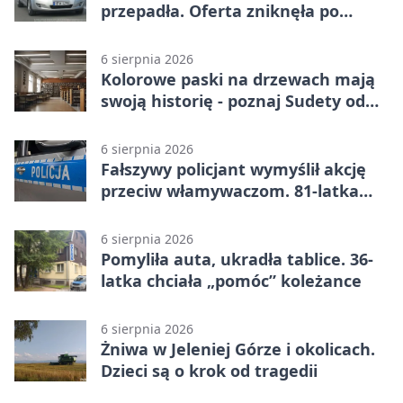
przepadła. Oferta zniknęła po
przelewie
6 sierpnia 2026
Kolorowe paski na drzewach mają
swoją historię - poznaj Sudety od
środka
6 sierpnia 2026
Fałszywy policjant wymyślił akcję
przeciw włamywaczom. 81-latka
straciła 40 tysięcy złotych
6 sierpnia 2026
Pomyliła auta, ukradła tablice. 36-
latka chciała „pomóc” koleżance
6 sierpnia 2026
Żniwa w Jeleniej Górze i okolicach.
Dzieci są o krok od tragedii