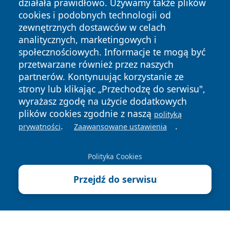
działała prawidłowo. Używamy także plików
cookies i podobnych technologii od
zewnętrznych dostawców w celach
analitycznych, marketingowych i
społecznościowych. Informacje te mogą być
przetwarzane również przez naszych
Copyright © 2026 jeleniagoraonline.pl Wszystkie prawa
zastrzeżone.
partnerów. Kontynuując korzystanie ze
strony lub klikając „Przechodzę do serwisu",
wyrażasz zgodę na użycie dodatkowych
Polityka
Polityka
plików cookies zgodnie z naszą
polityką
News
Autorzy
Prywatności
Cookies
.
.
prywatności
Zaawansowane ustawienia
Polityka Cookies
Przejdź do serwisu