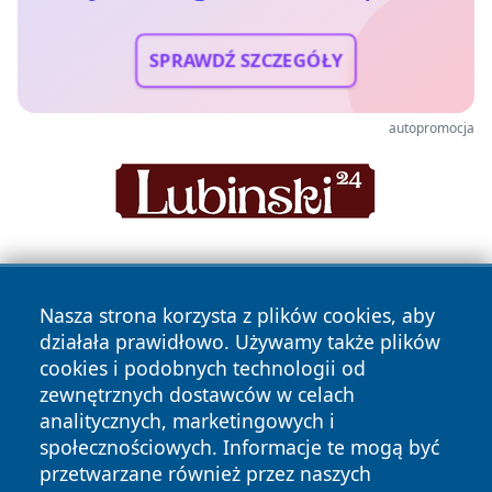
SPRAWDŹ SZCZEGÓŁY
autopromocja
Nasza strona korzysta z plików cookies, aby
działała prawidłowo. Używamy także plików
cookies i podobnych technologii od
zewnętrznych dostawców w celach
Copyright © 2026 jeleniagoraonline.pl Wszystkie prawa
analitycznych, marketingowych i
zastrzeżone.
społecznościowych. Informacje te mogą być
przetwarzane również przez naszych