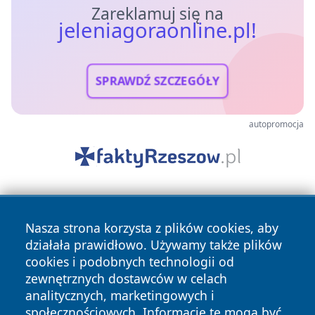
Zareklamuj się na
jeleniagoraonline.pl!
SPRAWDŹ SZCZEGÓŁY
autopromocja
Nasza strona korzysta z plików cookies, aby
działała prawidłowo. Używamy także plików
cookies i podobnych technologii od
zewnętrznych dostawców w celach
Copyright © 2026 jeleniagoraonline.pl Wszystkie prawa
analitycznych, marketingowych i
zastrzeżone.
społecznościowych. Informacje te mogą być