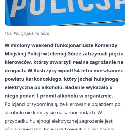
FOT. Policja Jelenia Góra
W miniony weekend funkcjonariusze Komendy
Miejskiej Policji w Jeleniej Górze zatrzymali
pięciu
kierowców
, którzy stworzyli realne zagrożenie na
drogach. W Kostrzycy wpadł
54-letni
mieszkaniec
powiatu karkonoskiego, który jechał
hulajnogą
elektryczną
po alkoholu. Badanie wykazało u
niego
ponad 1 promil
alkoholu w organizmie.
Policjanci przypominają, że kierowanie pojazdem po
alkoholu nie kończy się na samochodach. W
przypadku hulajnogi elektrycznej zagrożenie jest
równie poważne, bo jej użytkownik nie ma żadnej