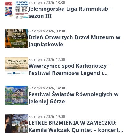
7 sierpnia 2026, 18:30
Jeleniogórska Liga Rummikub –
sezon III
8 sierpnia 2026, 09:00
Dzień Otwartych Drzwi Muzeum w
Jagniątkowie
8 sierpnia 2026, 12:00
Wawrzyniec spod Karkonoszy –
Festiwal Rzemiosła Legend i
Sąsiedztwa
8 sierpnia 2026, 14:00
Festiwal Światów Równoległych w
Jeleniej Górze
8 sierpnia 2026, 19:00
LETNIE BRZMIENIA W ZAMECZKU:
Kamila Walczak Quintet – koncert