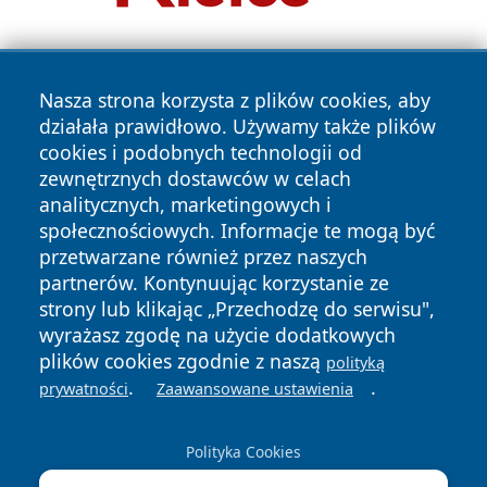
Nasza strona korzysta z plików cookies, aby
działała prawidłowo. Używamy także plików
cookies i podobnych technologii od
zewnętrznych dostawców w celach
Copyright © 2026 jeleniagoraonline.pl Wszystkie prawa
analitycznych, marketingowych i
zastrzeżone.
społecznościowych. Informacje te mogą być
przetwarzane również przez naszych
partnerów. Kontynuując korzystanie ze
Polityka
Polityka
News
Autorzy
strony lub klikając „Przechodzę do serwisu",
Prywatności
Cookies
wyrażasz zgodę na użycie dodatkowych
plików cookies zgodnie z naszą
polityką
.
.
prywatności
Zaawansowane ustawienia
Polityka Cookies