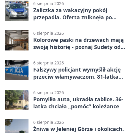
6 sierpnia 2026
Zaliczka za wakacyjny pokój
przepadła. Oferta zniknęła po
przelewie
6 sierpnia 2026
Kolorowe paski na drzewach mają
swoją historię - poznaj Sudety od
środka
6 sierpnia 2026
Fałszywy policjant wymyślił akcję
przeciw włamywaczom. 81-latka
straciła 40 tysięcy złotych
6 sierpnia 2026
Pomyliła auta, ukradła tablice. 36-
latka chciała „pomóc” koleżance
6 sierpnia 2026
Żniwa w Jeleniej Górze i okolicach.