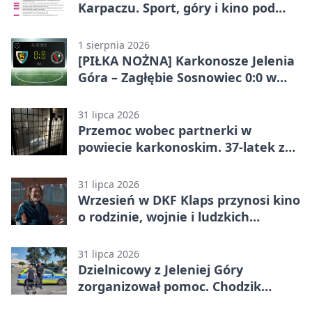
Karpaczu. Sport, góry i kino pod
chmurką
1 sierpnia 2026
[PIŁKA NOŻNA] Karkonosze Jelenia
Góra – Zagłębie Sosnowiec 0:0 w
Betclic 3. Lidze Grupa 3 (Grupa III)
31 lipca 2026
Przemoc wobec partnerki w
powiecie karkonoskim. 37-latek z
zakazem
31 lipca 2026
Wrzesień w DKF Klaps przynosi kino
o rodzinie, wojnie i ludzkich
słabościach
31 lipca 2026
Dzielnicowy z Jeleniej Góry
zorganizował pomoc. Chodzik
ułatwi codzienne życie