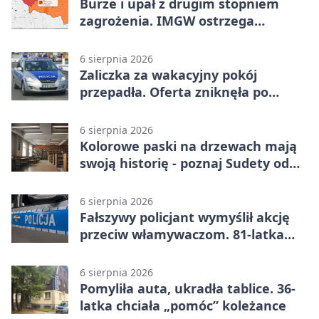
Burze i upał z drugim stopniem
zagrożenia. IMGW ostrzega
turystów
6 sierpnia 2026
Zaliczka za wakacyjny pokój
przepadła. Oferta zniknęła po
przelewie
6 sierpnia 2026
Kolorowe paski na drzewach mają
swoją historię - poznaj Sudety od
środka
6 sierpnia 2026
Fałszywy policjant wymyślił akcję
przeciw włamywaczom. 81-latka
straciła 40 tysięcy złotych
6 sierpnia 2026
Pomyliła auta, ukradła tablice. 36-
latka chciała „pomóc” koleżance