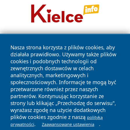
Nasza strona korzysta z plików cookies, aby
działała prawidłowo. Używamy także plików
cookies i podobnych technologii od
zewnętrznych dostawców w celach
Copyright © 2026 jeleniagoraonline.pl Wszystkie prawa
analitycznych, marketingowych i
zastrzeżone.
społecznościowych. Informacje te mogą być
przetwarzane również przez naszych
partnerów. Kontynuując korzystanie ze
Polityka
Polityka
News
Autorzy
strony lub klikając „Przechodzę do serwisu",
Prywatności
Cookies
wyrażasz zgodę na użycie dodatkowych
plików cookies zgodnie z naszą
polityką
.
.
prywatności
Zaawansowane ustawienia