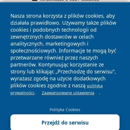
Nasza strona korzysta z plików cookies, aby
działała prawidłowo. Używamy także plików
cookies i podobnych technologii od
zewnętrznych dostawców w celach
analitycznych, marketingowych i
Copyright © 2026 jeleniagoraonline.pl Wszystkie prawa
społecznościowych. Informacje te mogą być
zastrzeżone.
przetwarzane również przez naszych
partnerów. Kontynuując korzystanie ze
strony lub klikając „Przechodzę do serwisu",
Polityka
Polityka
News
Autorzy
wyrażasz zgodę na użycie dodatkowych
Prywatności
Cookies
plików cookies zgodnie z naszą
polityką
.
.
prywatności
Zaawansowane ustawienia
Polityka Cookies
Przejdź do serwisu