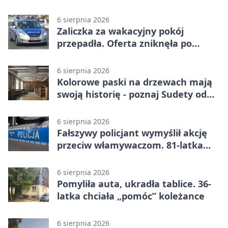
turystów
6 sierpnia 2026
Zaliczka za wakacyjny pokój
przepadła. Oferta zniknęła po
przelewie
6 sierpnia 2026
Kolorowe paski na drzewach mają
swoją historię - poznaj Sudety od
środka
6 sierpnia 2026
Fałszywy policjant wymyślił akcję
przeciw włamywaczom. 81-latka
straciła 40 tysięcy złotych
6 sierpnia 2026
Pomyliła auta, ukradła tablice. 36-
latka chciała „pomóc” koleżance
6 sierpnia 2026