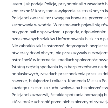
latem. Jak podaje Policja, przypominali o zasadac
konieczność korzystania wyłącznie ze strzeżonych ką
Policjanci zwracali też uwagę na brawurę, przecenia
zachowania w wodzie. W rozmowach pojawił się rów
przypominali o sprawdzaniu pogody, odpowiednim 
oznakowanych szlaków i informowaniu bliskich o pl
Nie zabrakło także ostrzeżeń dotyczących bezpieczeń
otwierały drzwi obcym, nie przekazywały nieznajomy
ostrożność w internecie i mediach społecznościowyc
Istotną częścią spotkania było bezpieczeństwo na d
odblaskowych, zasadach przechodzenia przez jezdni
rowerze, hulajnodze i rolkach. Komenda Miejska Poli
każdego uczestnika ruchu wpływa na bezpieczeństw
Policjanci zaznaczyli, że takie spotkania pomagają 
która może uchronić przed niebezpiecznymi sytuacja