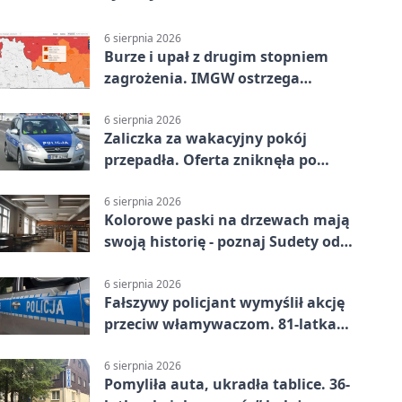
6 sierpnia 2026
Burze i upał z drugim stopniem
zagrożenia. IMGW ostrzega
turystów
6 sierpnia 2026
Zaliczka za wakacyjny pokój
przepadła. Oferta zniknęła po
przelewie
6 sierpnia 2026
Kolorowe paski na drzewach mają
swoją historię - poznaj Sudety od
środka
6 sierpnia 2026
Fałszywy policjant wymyślił akcję
przeciw włamywaczom. 81-latka
straciła 40 tysięcy złotych
6 sierpnia 2026
Pomyliła auta, ukradła tablice. 36-