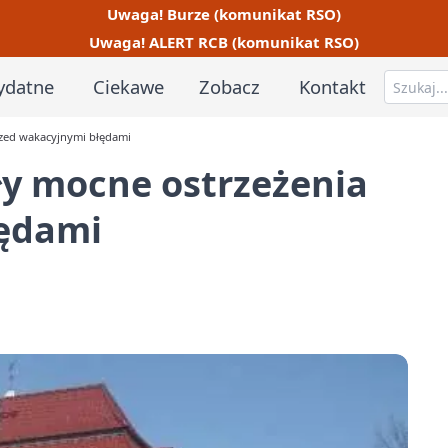
Uwaga! Burze (komunikat RSO)
Uwaga! ALERT RCB (komunikat RSO)
ydatne
Ciekawe
Zobacz
Kontakt
zed wakacyjnymi błędami
y mocne ostrzeżenia
łędami