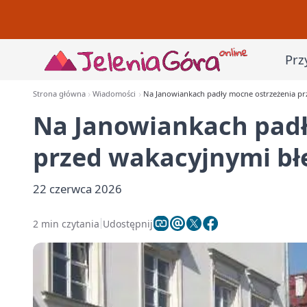
Prz
Strona główna
Wiadomości
Na Janowiankach padły mocne ostrzeżenia pr
Na Janowiankach padł
przed wakacyjnymi b
22 czerwca 2026
2 min czytania
Udostępnij