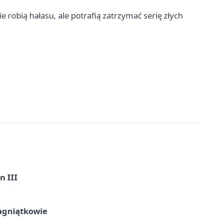
 robią hałasu, ale potrafią zatrzymać serię złych
n III
agniątkowie