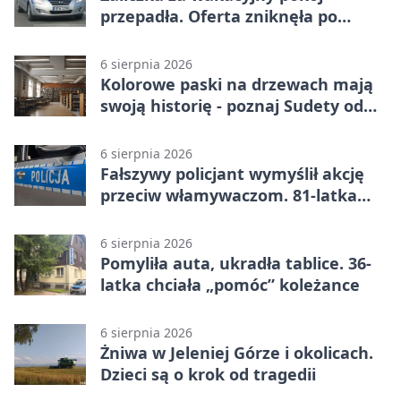
przepadła. Oferta zniknęła po
przelewie
6 sierpnia 2026
Kolorowe paski na drzewach mają
swoją historię - poznaj Sudety od
środka
6 sierpnia 2026
Fałszywy policjant wymyślił akcję
przeciw włamywaczom. 81-latka
straciła 40 tysięcy złotych
6 sierpnia 2026
Pomyliła auta, ukradła tablice. 36-
latka chciała „pomóc” koleżance
6 sierpnia 2026
Żniwa w Jeleniej Górze i okolicach.
Dzieci są o krok od tragedii