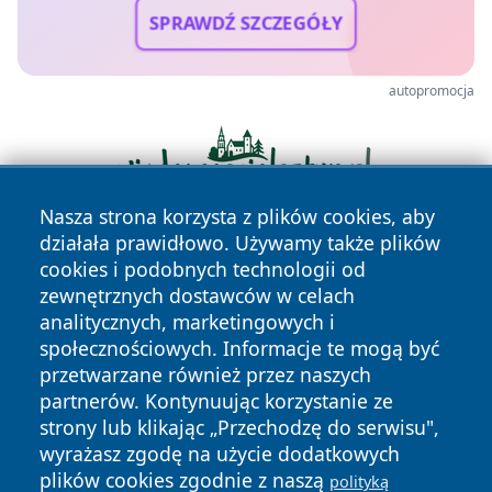
SPRAWDŹ SZCZEGÓŁY
autopromocja
Nasza strona korzysta z plików cookies, aby
działała prawidłowo. Używamy także plików
cookies i podobnych technologii od
zewnętrznych dostawców w celach
analitycznych, marketingowych i
społecznościowych. Informacje te mogą być
przetwarzane również przez naszych
Copyright © 2026 jeleniagoraonline.pl Wszystkie prawa
partnerów. Kontynuując korzystanie ze
zastrzeżone.
strony lub klikając „Przechodzę do serwisu",
wyrażasz zgodę na użycie dodatkowych
plików cookies zgodnie z naszą
polityką
Polityka
Polityka