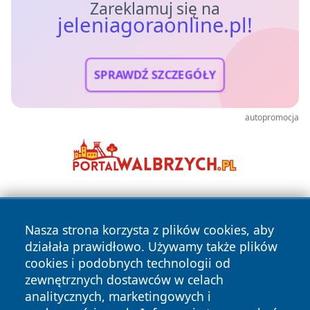
Zareklamuj się na
jeleniagoraonline.pl!
SPRAWDŹ SZCZEGÓŁY
autopromocja
Nasza strona korzysta z plików cookies, aby
działała prawidłowo. Używamy także plików
cookies i podobnych technologii od
zewnętrznych dostawców w celach
Copyright © 2026 jeleniagoraonline.pl Wszystkie prawa
analitycznych, marketingowych i
zastrzeżone.