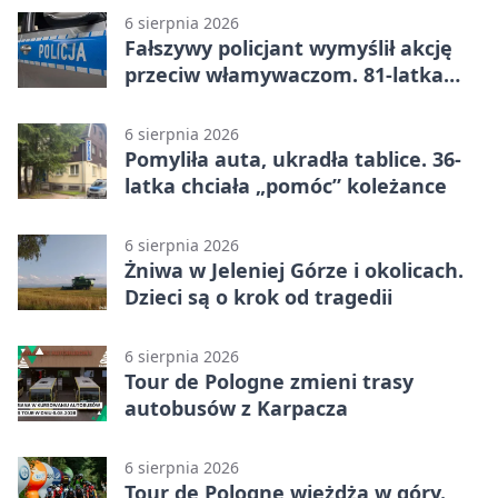
6 sierpnia 2026
Fałszywy policjant wymyślił akcję
przeciw włamywaczom. 81-latka
straciła 40 tysięcy złotych
6 sierpnia 2026
Pomyliła auta, ukradła tablice. 36-
latka chciała „pomóc” koleżance
6 sierpnia 2026
Żniwa w Jeleniej Górze i okolicach.
Dzieci są o krok od tragedii
6 sierpnia 2026
Tour de Pologne zmieni trasy
autobusów z Karpacza
6 sierpnia 2026
Tour de Pologne wjeżdża w góry.