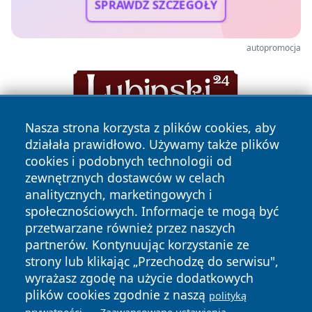
SPRAWDŹ SZCZEGÓŁY
autopromocja
Nasza strona korzysta z plików cookies, aby
działała prawidłowo. Używamy także plików
cookies i podobnych technologii od
zewnętrznych dostawców w celach
analitycznych, marketingowych i
społecznościowych. Informacje te mogą być
Copyright © 2026 jeleniagoraonline.pl Wszystkie prawa
przetwarzane również przez naszych
zastrzeżone.
partnerów. Kontynuując korzystanie ze
strony lub klikając „Przechodzę do serwisu",
wyrażasz zgodę na użycie dodatkowych
Polityka
Polityka
News
Autorzy
plików cookies zgodnie z naszą
polityką
Prywatności
Cookies
.
.