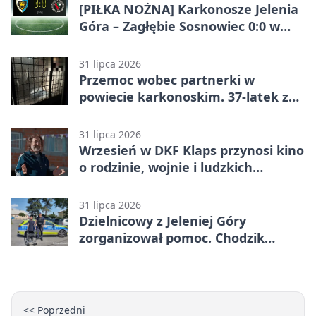
[PIŁKA NOŻNA] Karkonosze Jelenia
Góra – Zagłębie Sosnowiec 0:0 w
Betclic 3. Lidze Grupa 3 (Grupa III)
31 lipca 2026
Przemoc wobec partnerki w
powiecie karkonoskim. 37-latek z
zakazem
31 lipca 2026
Wrzesień w DKF Klaps przynosi kino
o rodzinie, wojnie i ludzkich
słabościach
31 lipca 2026
Dzielnicowy z Jeleniej Góry
zorganizował pomoc. Chodzik
ułatwi codzienne życie
<< Poprzedni