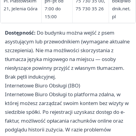
Pl. Piastowskim
pn–pt od
75 730 35 00,
bok@wo
21, Jelenia Góra
7:00 do
75 730 35 26
dnik.net.
15:00
pl
Dostępność:
Do budynku można wejść z psem
asystującym lub przewodnikiem (wymagane aktualne
szczepienia). Nie ma możliwości skorzystania z
tłumacza języka migowego na miejscu — osoby
niesłyszące powinny przyjść z własnym tłumaczem.
Brak pętli indukcyjnej.
Internetowe Biuro Obsługi (IBO)
Internetowe Biuro Obsługi to platforma zdalna, w
której możesz zarządzać swoim kontem bez wizyty w
siedzibie spółki. Po rejestracji uzyskasz dostęp do e-
faktur, możliwość opłacania rachunków online oraz
podglądu historii zużycia. W razie problemów