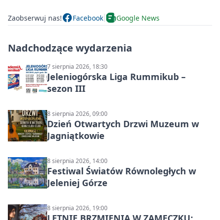
Zaobserwuj nas!
Facebook
Google News
Nadchodzące wydarzenia
7 sierpnia 2026, 18:30
Jeleniogórska Liga Rummikub –
sezon III
8 sierpnia 2026, 09:00
Dzień Otwartych Drzwi Muzeum w
Jagniątkowie
8 sierpnia 2026, 14:00
Festiwal Światów Równoległych w
Jeleniej Górze
8 sierpnia 2026, 19:00
LETNIE BRZMIENIA W ZAMECZKU: