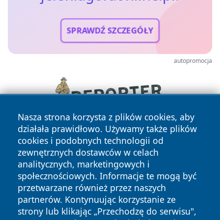
SPRAWDŹ SZCZEGÓŁY
autopromocja
Nasza strona korzysta z plików cookies, aby
działała prawidłowo. Używamy także plików
cookies i podobnych technologii od
zewnętrznych dostawców w celach
analitycznych, marketingowych i
społecznościowych. Informacje te mogą być
przetwarzane również przez naszych
Copyright © 2026 jeleniagoraonline.pl Wszystkie prawa
partnerów. Kontynuując korzystanie ze
zastrzeżone.
strony lub klikając „Przechodzę do serwisu",