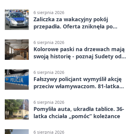
turystów
6 sierpnia 2026
Zaliczka za wakacyjny pokój
przepadła. Oferta zniknęła po
przelewie
6 sierpnia 2026
Kolorowe paski na drzewach mają
swoją historię - poznaj Sudety od
środka
6 sierpnia 2026
Fałszywy policjant wymyślił akcję
przeciw włamywaczom. 81-latka
straciła 40 tysięcy złotych
6 sierpnia 2026
Pomyliła auta, ukradła tablice. 36-
latka chciała „pomóc” koleżance
6 sierpnia 2026