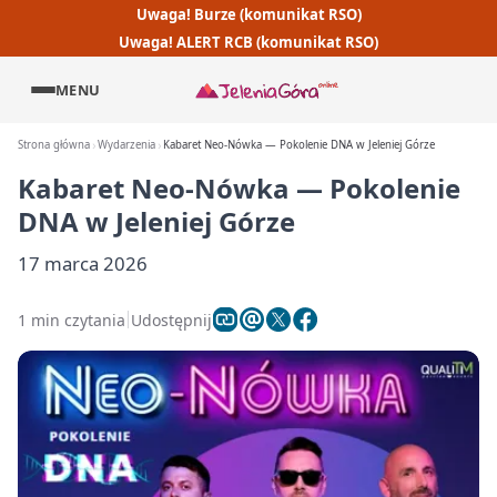
Uwaga! Burze (komunikat RSO)
Uwaga! ALERT RCB (komunikat RSO)
MENU
Strona główna
Wydarzenia
Kabaret Neo-Nówka — Pokolenie DNA w Jeleniej Górze
Kabaret Neo-Nówka — Pokolenie
DNA w Jeleniej Górze
17 marca 2026
1 min czytania
Udostępnij