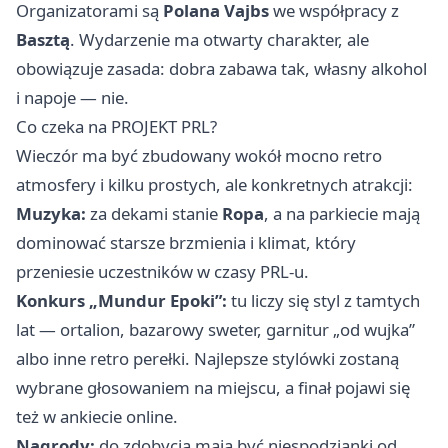
Organizatorami są
Polana Vajbs
we współpracy z
Basztą
. Wydarzenie ma otwarty charakter, ale
obowiązuje zasada: dobra zabawa tak, własny alkohol
i napoje — nie.
Co czeka na PROJEKT PRL?
Wieczór ma być zbudowany wokół mocno retro
atmosfery i kilku prostych, ale konkretnych atrakcji:
Muzyka:
za dekami stanie
Ropa
, a na parkiecie mają
dominować starsze brzmienia i klimat, który
przeniesie uczestników w czasy PRL-u.
Konkurs „Mundur Epoki”:
tu liczy się styl z tamtych
lat — ortalion, bazarowy sweter, garnitur „od wujka”
albo inne retro perełki. Najlepsze stylówki zostaną
wybrane głosowaniem na miejscu, a finał pojawi się
też w ankiecie online.
Nagrody:
do zdobycia mają być niespodzianki od