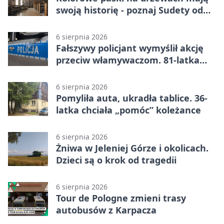
swoją historię - poznaj Sudety od
środka
6 sierpnia 2026
Fałszywy policjant wymyślił akcję
przeciw włamywaczom. 81-latka
straciła 40 tysięcy złotych
6 sierpnia 2026
Pomyliła auta, ukradła tablice. 36-
latka chciała „pomóc” koleżance
6 sierpnia 2026
Żniwa w Jeleniej Górze i okolicach.
Dzieci są o krok od tragedii
6 sierpnia 2026
Tour de Pologne zmieni trasy
autobusów z Karpacza