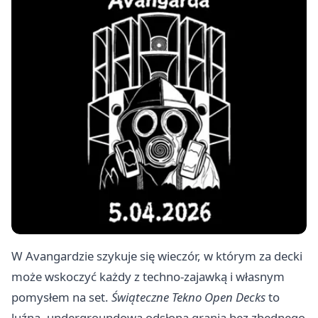
W Avangardzie szykuje się wieczór, w którym za decki
może wskoczyć każdy z techno-zajawką i własnym
pomysłem na set.
Świąteczne Tekno Open Decks
to
luźna, undergroundowa odsłona grania bez zbędnego