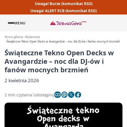
Uwaga! Burze (komunikat RSO)
Uwaga! ALERT RCB (komunikat RSO)
MENU
Strona główna
Wydarzenia
Świąteczne Tekno Open Decks w Avangardzie – noc dla DJ-ów i fanów mocnych brzmień
Świąteczne Tekno Open Decks w
Avangardzie – noc dla DJ-ów i
fanów mocnych brzmień
2 kwietnia 2026
2 min czytania
Udostępnij