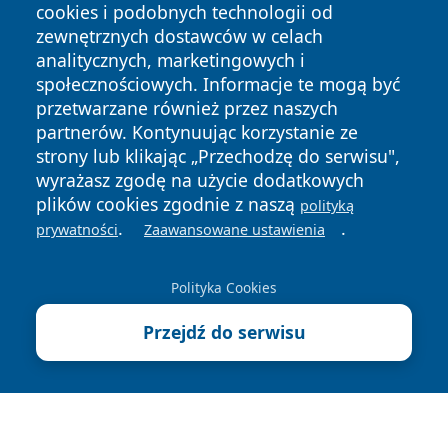
cookies i podobnych technologii od
zewnętrznych dostawców w celach
analitycznych, marketingowych i
społecznościowych. Informacje te mogą być
Copyright © 2026 jeleniagoraonline.pl Wszystkie prawa
przetwarzane również przez naszych
zastrzeżone.
partnerów. Kontynuując korzystanie ze
strony lub klikając „Przechodzę do serwisu",
wyrażasz zgodę na użycie dodatkowych
Polityka
Polityka
plików cookies zgodnie z naszą
News
Autorzy
polityką
Prywatności
Cookies
.
.
prywatności
Zaawansowane ustawienia
Polityka Cookies
Przejdź do serwisu