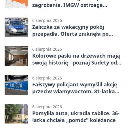
zagrożenia. IMGW ostrzega
turystów
6 sierpnia 2026
Zaliczka za wakacyjny pokój
przepadła. Oferta zniknęła po
przelewie
6 sierpnia 2026
Kolorowe paski na drzewach mają
swoją historię - poznaj Sudety od
środka
6 sierpnia 2026
Fałszywy policjant wymyślił akcję
przeciw włamywaczom. 81-latka
straciła 40 tysięcy złotych
6 sierpnia 2026
Pomyliła auta, ukradła tablice. 36-
latka chciała „pomóc” koleżance