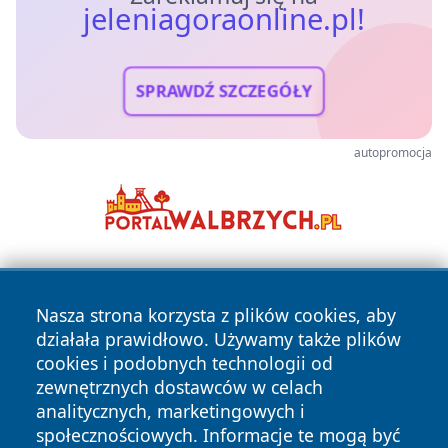
jeleniagoraonline.pl!
SPRAWDŹ SZCZEGÓŁY
autopromocja
Nasza strona korzysta z plików cookies, aby
działała prawidłowo. Używamy także plików
cookies i podobnych technologii od
zewnętrznych dostawców w celach
Copyright © 2026 jeleniagoraonline.pl Wszystkie prawa
analitycznych, marketingowych i
zastrzeżone.
społecznościowych. Informacje te mogą być