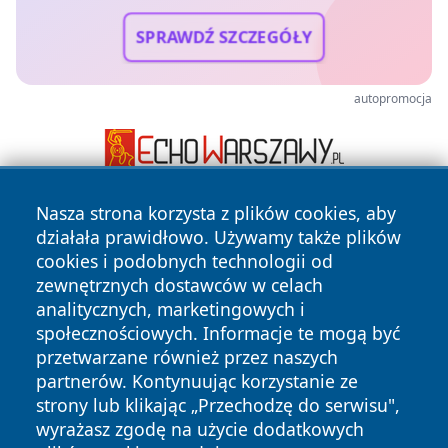
SPRAWDŹ SZCZEGÓŁY
autopromocja
Nasza strona korzysta z plików cookies, aby
działała prawidłowo. Używamy także plików
cookies i podobnych technologii od
zewnętrznych dostawców w celach
analitycznych, marketingowych i
społecznościowych. Informacje te mogą być
Copyright © 2026 jeleniagoraonline.pl Wszystkie prawa
zastrzeżone.
przetwarzane również przez naszych
partnerów. Kontynuując korzystanie ze
strony lub klikając „Przechodzę do serwisu",
Polityka
Polityka
wyrażasz zgodę na użycie dodatkowych
News
Autorzy
Prywatności
Cookies