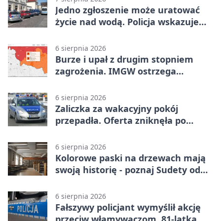
Jedno zgłoszenie może uratować
życie nad wodą. Policja wskazuje
sposób
6 sierpnia 2026
Burze i upał z drugim stopniem
zagrożenia. IMGW ostrzega
turystów
6 sierpnia 2026
Zaliczka za wakacyjny pokój
przepadła. Oferta zniknęła po
przelewie
6 sierpnia 2026
Kolorowe paski na drzewach mają
swoją historię - poznaj Sudety od
środka
6 sierpnia 2026
Fałszywy policjant wymyślił akcję
przeciw włamywaczom. 81-latka