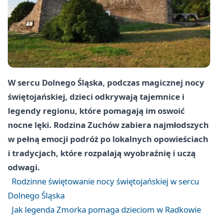
W sercu Dolnego Śląska, podczas magicznej nocy
świętojańskiej, dzieci odkrywają tajemnice i
legendy regionu, które pomagają im oswoić
nocne lęki. Rodzina Zuchów zabiera najmłodszych
w pełną emocji podróż po lokalnych opowieściach
i tradycjach, które rozpalają wyobraźnię i uczą
odwagi.
Rodzinne świętowanie nocy świętojańskiej w sercu
Dolnego Śląska
Jak legenda Zmorka pomaga dzieciom w Radkowie