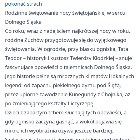
pokonać strach
Rodzinne świętowanie nocy świętojańskiej w sercu
Dolnego Śląska
Co roku, wraz z nadejściem najkrótszej nocy w roku,
rodzina Zuchów przygotowuje się do wyjątkowego
świętowania. W ogrodzie, przy blasku ogniska, Tata
Teodor – historyk i kustosz Twierdzy Kłodzkiej – snuje
fascynujące opowieści o tajemnicach Dolnego Śląska.
Jego historie pełne są mrocznych klimatów i lokalnych
legend: od zapachu piekielnego dymu pod Ślężą,
przez upiorne zawodzenie Kunegundy z Chojnika, aż
po zmieniającego kształty Liczyrzepę.
Dzieci z zapartym tchem słuchają tych opowieści, a
gdy ognisko zaczyna gasnąć, a wokół pojawia się
mrok, ich wyobraźnia ożywa jeszcze bardziej.
Szeleszcząca trawa i tajemnicze odgłosy pod płotem