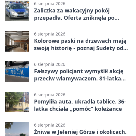
6 sierpnia 2026
Zaliczka za wakacyjny pokój
przepadła. Oferta zniknęła po
przelewie
6 sierpnia 2026
Kolorowe paski na drzewach mają
swoją historię - poznaj Sudety od
środka
6 sierpnia 2026
Fałszywy policjant wymyślił akcję
przeciw włamywaczom. 81-latka
straciła 40 tysięcy złotych
6 sierpnia 2026
Pomyliła auta, ukradła tablice. 36-
latka chciała „pomóc” koleżance
6 sierpnia 2026
Żniwa w Jeleniej Górze i okolicach.