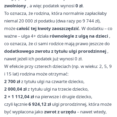
zwolniony
, a więc podatek wynosi
0 zł
.
To oznacza, że rodzina, która normalnie zapłaciłaby
niemal 20 000 zł podatku (dwa razy po 9 744 zł),
może
całość tej kwoty zaoszczędzić
. W dodatku – co
ważne – ulga 4+ działa
równolegle z ulgą na dzieci
,
co oznacza, że ci sami rodzice mają prawo jeszcze do
dodatkowego zwrotu z tytułu ulgi prorodzinnej
,
nawet jeżeli ich podatek już wynosi 0 zł.
W efekcie przy czterech dzieciach (np. w wieku: 2, 5, 9
i 15 lat) rodzina może otrzymać:
2 700 zł
z tytułu ulgi na czwarte dziecko,
2 000,04 zł
z tytułu ulgi na trzecie dziecko,
2 × 1 112,04 zł
na pierwsze i drugie dziecko,
czyli łącznie
6 924,12 zł
ulgi prorodzinnej, która może
być wypłacona jako
zwrot z urzędu
– nawet wtedy,