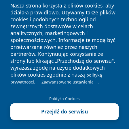
Nasza strona korzysta z plików cookies, aby
zeznaniu PIT może sięgać
nawet kilkunastu tysięcy
działała prawidłowo. Używamy także plików
złotych rocznie
, co przy skali podatkowej 17%
cookies i podobnych technologii od
przekłada się na oszczędność rzędu 2 000–3 000 zł.
zewnętrznych dostawców w celach
Kto może skorzystać i jakie schorzenia lub sytuacje
analitycznych, marketingowych i
obejmuje ulga
społecznościowych. Informacje te mogą być
przetwarzane również przez naszych
Prawo do ulgi mają:
partnerów. Kontynuując korzystanie ze
osoby posiadające orzeczenie o
strony lub klikając „Przechodzę do serwisu",
niepełnosprawności
, niezależnie od stopnia (lekki,
wyrażasz zgodę na użycie dodatkowych
umiarkowany, znaczny),
plików cookies zgodnie z naszą
polityką
.
.
osoby utrzymujące osoby niepełnosprawne
– np.
prywatności
Zaawansowane ustawienia
dzieci, małżonków, rodziców, pod warunkiem że
dochody tych osób nie przekraczają
19 061,28 zł
Polityka Cookies
brutto rocznie
(limit na 2025 rok).
Przejdź do serwisu
Ulga obejmuje zarówno schorzenia trwałe (np.
porażenie mózgowe, SM, padaczka, autyzm,