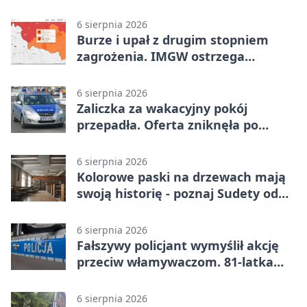
sposób
6 sierpnia 2026
Burze i upał z drugim stopniem
zagrożenia. IMGW ostrzega
turystów
6 sierpnia 2026
Zaliczka za wakacyjny pokój
przepadła. Oferta zniknęła po
przelewie
6 sierpnia 2026
Kolorowe paski na drzewach mają
swoją historię - poznaj Sudety od
środka
6 sierpnia 2026
Fałszywy policjant wymyślił akcję
przeciw włamywaczom. 81-latka
straciła 40 tysięcy złotych
6 sierpnia 2026