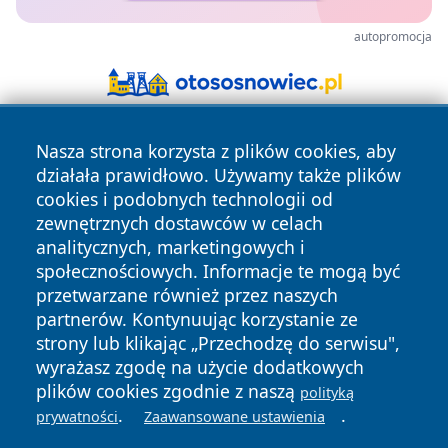
autopromocja
Nasza strona korzysta z plików cookies, aby
działała prawidłowo. Używamy także plików
cookies i podobnych technologii od
zewnętrznych dostawców w celach
analitycznych, marketingowych i
Copyright © 2026 jeleniagoraonline.pl Wszystkie prawa
społecznościowych. Informacje te mogą być
zastrzeżone.
przetwarzane również przez naszych
partnerów. Kontynuując korzystanie ze
strony lub klikając „Przechodzę do serwisu",
Polityka
Polityka
News
Autorzy
wyrażasz zgodę na użycie dodatkowych
Prywatności
Cookies
plików cookies zgodnie z naszą
polityką
.
.
prywatności
Zaawansowane ustawienia