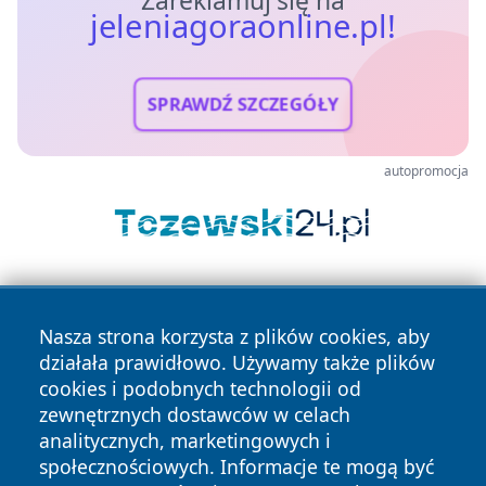
jeleniagoraonline.pl!
SPRAWDŹ SZCZEGÓŁY
autopromocja
Nasza strona korzysta z plików cookies, aby
działała prawidłowo. Używamy także plików
cookies i podobnych technologii od
zewnętrznych dostawców w celach
Copyright © 2026 jeleniagoraonline.pl Wszystkie prawa
analitycznych, marketingowych i
zastrzeżone.
społecznościowych. Informacje te mogą być