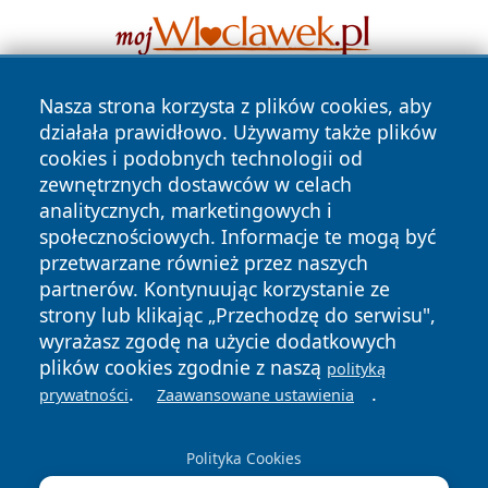
Nasza strona korzysta z plików cookies, aby
działała prawidłowo. Używamy także plików
cookies i podobnych technologii od
zewnętrznych dostawców w celach
analitycznych, marketingowych i
społecznościowych. Informacje te mogą być
Copyright © 2026 jeleniagoraonline.pl Wszystkie prawa
zastrzeżone.
przetwarzane również przez naszych
partnerów. Kontynuując korzystanie ze
strony lub klikając „Przechodzę do serwisu",
Polityka
Polityka
wyrażasz zgodę na użycie dodatkowych
News
Autorzy
Prywatności
Cookies
plików cookies zgodnie z naszą
polityką
.
.
prywatności
Zaawansowane ustawienia
Polityka Cookies