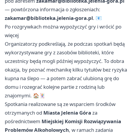
pod adresem
zakamar@biblioteka.jelenia-gora.pl
— powtórzona informacja o zgłoszeniach:
zakamar@biblioteka.jelenia-gora.pl
. 📧
Po rozgrywkach można wypożyczyć gry i wrócić po
więcej
Organizatorzy podkreślają, że podczas spotkań będą
wykorzystywane gry z zasobów biblioteki, które
uczestnicy będą mogli później wypożyczyć. To dobra
okazja, by poznać mechanikę kilku tytułów bez ryzyka
kupna na ślepo — a potem zabrać ulubioną grę do
domu i rozegrać kolejne partie z rodziną lub
znajomymi. 🏠🃏
Spotkania realizowane są ze wsparciem środków
otrzymanych od
Miasta Jelenia Góra
za
pośrednictwem
Miejskiej Komisji Rozwiązywania
Problemów Alkoholowych
, w ramach zadania