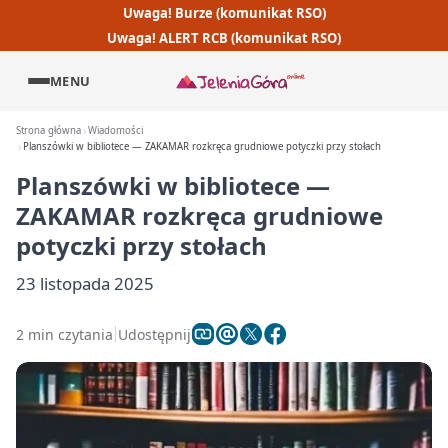
Uwaga! Burze (komunikat RSO)
Uwaga! ALERT RCB (komunikat RSO)
MENU
Strona główna
Wiadomości
Planszówki w bibliotece — ZAKAMAR rozkręca grudniowe potyczki przy stołach
Planszówki w bibliotece —
ZAKAMAR rozkręca grudniowe
potyczki przy stołach
23 listopada 2025
2 min czytania
Udostępnij