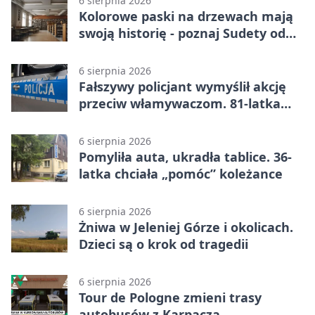
6 sierpnia 2026
Kolorowe paski na drzewach mają
swoją historię - poznaj Sudety od
środka
6 sierpnia 2026
Fałszywy policjant wymyślił akcję
przeciw włamywaczom. 81-latka
straciła 40 tysięcy złotych
6 sierpnia 2026
Pomyliła auta, ukradła tablice. 36-
latka chciała „pomóc” koleżance
6 sierpnia 2026
Żniwa w Jeleniej Górze i okolicach.
Dzieci są o krok od tragedii
6 sierpnia 2026
Tour de Pologne zmieni trasy
autobusów z Karpacza