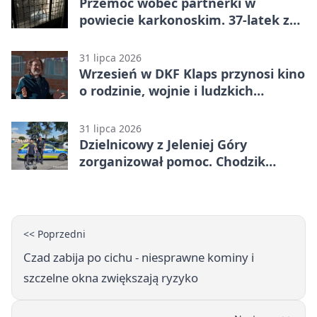
Przemoc wobec partnerki w
powiecie karkonoskim. 37-latek z
zakazem
31 lipca 2026
Wrzesień w DKF Klaps przynosi kino
o rodzinie, wojnie i ludzkich
słabościach
31 lipca 2026
Dzielnicowy z Jeleniej Góry
zorganizował pomoc. Chodzik
ułatwi codzienne życie
<< Poprzedni
Czad zabija po cichu - niesprawne kominy i
szczelne okna zwiększają ryzyko