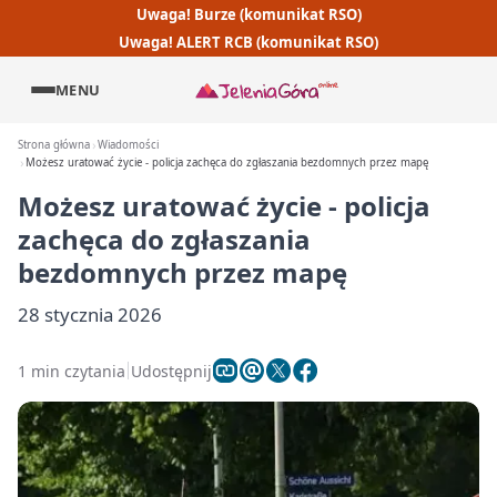
Uwaga! Burze (komunikat RSO)
Uwaga! ALERT RCB (komunikat RSO)
MENU
Strona główna
Wiadomości
Możesz uratować życie - policja zachęca do zgłaszania bezdomnych przez mapę
Możesz uratować życie - policja
zachęca do zgłaszania
bezdomnych przez mapę
28 stycznia 2026
1 min czytania
Udostępnij