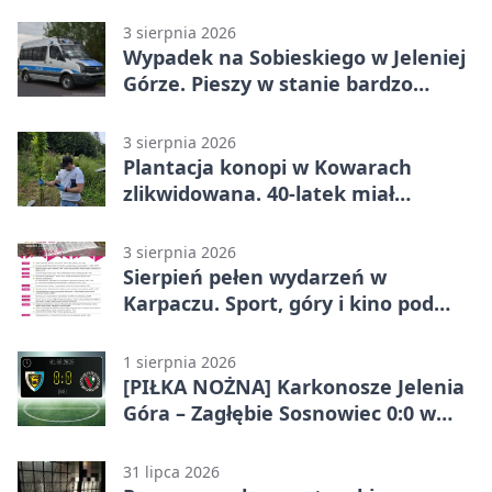
3 sierpnia 2026
Wypadek na Sobieskiego w Jeleniej
Górze. Pieszy w stanie bardzo
ciężkim
3 sierpnia 2026
Plantacja konopi w Kowarach
zlikwidowana. 40-latek miał
marihuanę
3 sierpnia 2026
Sierpień pełen wydarzeń w
Karpaczu. Sport, góry i kino pod
chmurką
1 sierpnia 2026
[PIŁKA NOŻNA] Karkonosze Jelenia
Góra – Zagłębie Sosnowiec 0:0 w
Betclic 3. Lidze Grupa 3 (Grupa III)
31 lipca 2026