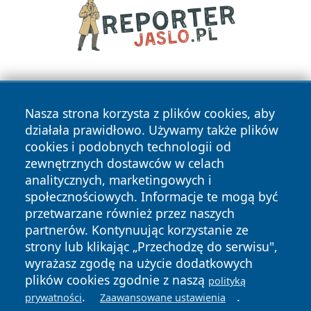
Nasza strona korzysta z plików cookies, aby
działała prawidłowo. Używamy także plików
cookies i podobnych technologii od
zewnętrznych dostawców w celach
Copyright © 2026 jeleniagoraonline.pl Wszystkie prawa
analitycznych, marketingowych i
zastrzeżone.
społecznościowych. Informacje te mogą być
przetwarzane również przez naszych
partnerów. Kontynuując korzystanie ze
Polityka
Polityka
News
Autorzy
strony lub klikając „Przechodzę do serwisu",
Prywatności
Cookies
wyrażasz zgodę na użycie dodatkowych
plików cookies zgodnie z naszą
polityką
.
.
prywatności
Zaawansowane ustawienia