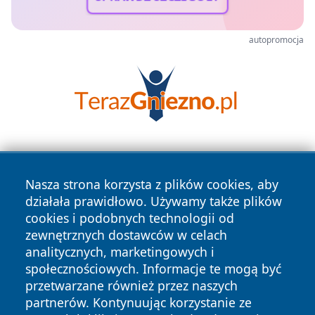
autopromocja
Nasza strona korzysta z plików cookies, aby
działała prawidłowo. Używamy także plików
cookies i podobnych technologii od
zewnętrznych dostawców w celach
Copyright © 2026 jeleniagoraonline.pl Wszystkie prawa
analitycznych, marketingowych i
zastrzeżone.
społecznościowych. Informacje te mogą być
przetwarzane również przez naszych
partnerów. Kontynuując korzystanie ze
Polityka
Polityka
News
Autorzy