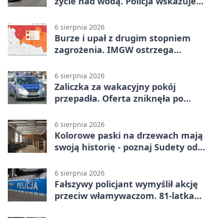
życie nad wodą. Policja wskazuje
sposób
6 sierpnia 2026
Burze i upał z drugim stopniem
zagrożenia. IMGW ostrzega
turystów
6 sierpnia 2026
Zaliczka za wakacyjny pokój
przepadła. Oferta zniknęła po
przelewie
6 sierpnia 2026
Kolorowe paski na drzewach mają
swoją historię - poznaj Sudety od
środka
6 sierpnia 2026
Fałszywy policjant wymyślił akcję
przeciw włamywaczom. 81-latka
straciła 40 tysięcy złotych