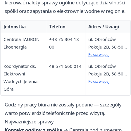
kierować należy sprawy ogólne dotyczące działalności
spółki oraz zapytania o elektrownie wodne w regionie.
Jednostka
Telefon
Adres / Uwagi
Centrala TAURON
+48 75 304 18
ul. Obrońców
Ekoenergia
00
Pokoju 2B, 58-500
Jelenia Góra —
Pokaż więcej
kontakt ogólny
Koordynator ds.
48 571 660 014
ul. Obrońców
Elektrowni
Pokoju 2B, 58-500
Wodnych Jelenia
Jelenia Góra —
Pokaż więcej
Góra
sprawy regionalne
Godziny pracy biura nie zostały podane — szczegóły
warto potwierdzić telefonicznie przed wizytą.
Najważniejsze sprawy
Kontakt ogólny z spółką
→ Centrala pod numerem