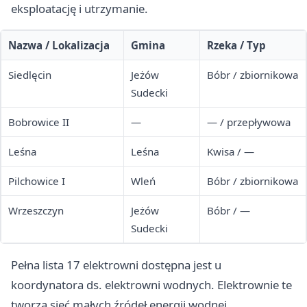
eksploatację i utrzymanie.
Nazwa / Lokalizacja
Gmina
Rzeka / Typ
Siedlęcin
Jeżów
Bóbr / zbiornikowa
Sudecki
Bobrowice II
—
— / przepływowa
Leśna
Leśna
Kwisa / —
Pilchowice I
Wleń
Bóbr / zbiornikowa
Wrzeszczyn
Jeżów
Bóbr / —
Sudecki
Pełna lista 17 elektrowni dostępna jest u
koordynatora ds. elektrowni wodnych. Elektrownie te
tworzą sieć małych źródeł energii wodnej