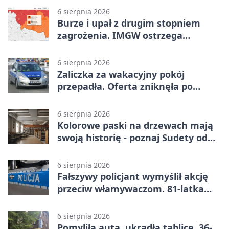
6 sierpnia 2026
Burze i upał z drugim stopniem
zagrożenia. IMGW ostrzega
turystów
6 sierpnia 2026
Zaliczka za wakacyjny pokój
przepadła. Oferta zniknęła po
przelewie
6 sierpnia 2026
Kolorowe paski na drzewach mają
swoją historię - poznaj Sudety od
środka
6 sierpnia 2026
Fałszywy policjant wymyślił akcję
przeciw włamywaczom. 81-latka
straciła 40 tysięcy złotych
6 sierpnia 2026
Pomyliła auta, ukradła tablice. 36-