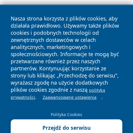
Nasza strona korzysta z plików cookies, aby
działała prawidłowo. Używamy także plików
cookies i podobnych technologii od
zewnętrznych dostawców w celach
Copyright © 2026 jeleniagoraonline.pl Wszystkie prawa
analitycznych, marketingowych i
zastrzeżone.
społecznościowych. Informacje te mogą być
przetwarzane również przez naszych
partnerów. Kontynuując korzystanie ze
Polityka
Polityka
News
Autorzy
strony lub klikając „Przechodzę do serwisu",
Prywatności
Cookies
wyrażasz zgodę na użycie dodatkowych
plików cookies zgodnie z naszą
polityką
.
.
prywatności
Zaawansowane ustawienia
Polityka Cookies
Przejdź do serwisu