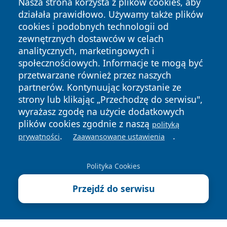
Nasza strona korzysta z plików cookies, aby
działała prawidłowo. Używamy także plików
cookies i podobnych technologii od
zewnętrznych dostawców w celach
analitycznych, marketingowych i
społecznościowych. Informacje te mogą być
Copyright © 2026 jeleniagoraonline.pl Wszystkie prawa
przetwarzane również przez naszych
zastrzeżone.
partnerów. Kontynuując korzystanie ze
strony lub klikając „Przechodzę do serwisu",
wyrażasz zgodę na użycie dodatkowych
Polityka
Polityka
News
Autorzy
plików cookies zgodnie z naszą
polityką
Prywatności
Cookies
.
.
prywatności
Zaawansowane ustawienia
Polityka Cookies
Przejdź do serwisu