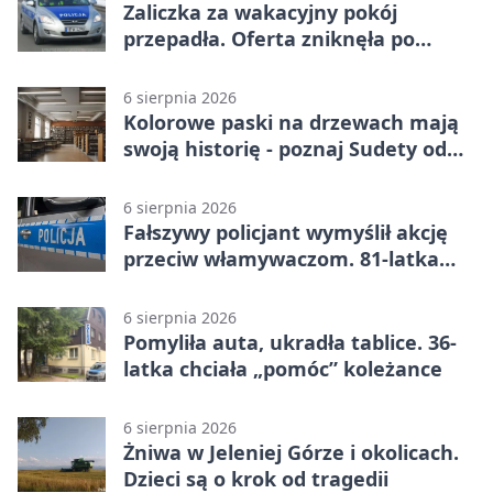
Zaliczka za wakacyjny pokój
przepadła. Oferta zniknęła po
przelewie
6 sierpnia 2026
Kolorowe paski na drzewach mają
swoją historię - poznaj Sudety od
środka
6 sierpnia 2026
Fałszywy policjant wymyślił akcję
przeciw włamywaczom. 81-latka
straciła 40 tysięcy złotych
6 sierpnia 2026
Pomyliła auta, ukradła tablice. 36-
latka chciała „pomóc” koleżance
6 sierpnia 2026
Żniwa w Jeleniej Górze i okolicach.
Dzieci są o krok od tragedii