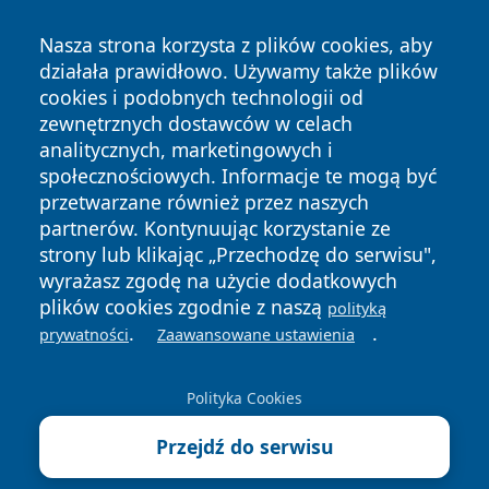
Nasza strona korzysta z plików cookies, aby
działała prawidłowo. Używamy także plików
cookies i podobnych technologii od
zewnętrznych dostawców w celach
Copyright © 2026 jeleniagoraonline.pl Wszystkie prawa
analitycznych, marketingowych i
zastrzeżone.
społecznościowych. Informacje te mogą być
przetwarzane również przez naszych
partnerów. Kontynuując korzystanie ze
Polityka
Polityka
News
Autorzy
strony lub klikając „Przechodzę do serwisu",
Prywatności
Cookies
wyrażasz zgodę na użycie dodatkowych
plików cookies zgodnie z naszą
polityką
.
.
prywatności
Zaawansowane ustawienia
Polityka Cookies
Przejdź do serwisu