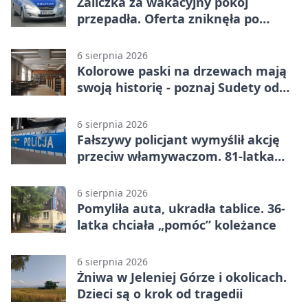
Zaliczka za wakacyjny pokój
przepadła. Oferta zniknęła po
przelewie
6 sierpnia 2026
Kolorowe paski na drzewach mają
swoją historię - poznaj Sudety od
środka
6 sierpnia 2026
Fałszywy policjant wymyślił akcję
przeciw włamywaczom. 81-latka
straciła 40 tysięcy złotych
6 sierpnia 2026
Pomyliła auta, ukradła tablice. 36-
latka chciała „pomóc” koleżance
6 sierpnia 2026
Żniwa w Jeleniej Górze i okolicach.
Dzieci są o krok od tragedii