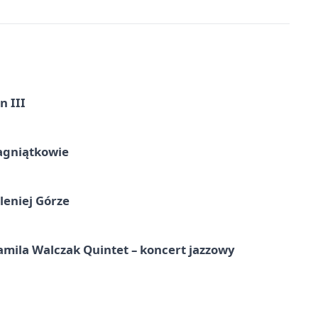
n III
agniątkowie
leniej Górze
ila Walczak Quintet – koncert jazzowy