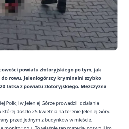
cowości powiatu złotoryjskiego po tym, jak
ł do rowu. Jeleniogórscy kryminalni szybko
i 20-latka z powiatu złotoryjskiego. Mężczyzna
 Policji w Jeleniej Górze prowadzili działania
órej doszło 25 kwietnia na terenie Jeleniej Góry.
kowany przed jednym z budynków w mieście.
zie monitoringu. To właśnie ten materiał pozwolił im