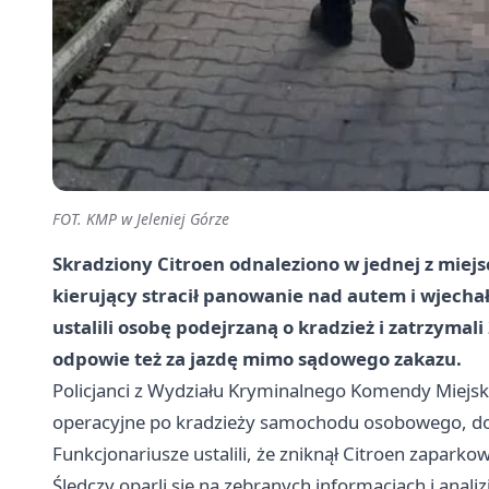
FOT. KMP w Jeleniej Górze
Skradziony Citroen odnaleziono w jednej z miejs
kierujący stracił panowanie nad autem i wjecha
ustalili osobę podejrzaną o kradzież i zatrzymal
odpowie też za jazdę mimo sądowego zakazu.
Policjanci z Wydziału Kryminalnego Komendy Miejskiej
operacyjne po kradzieży samochodu osobowego, do kt
Funkcjonariusze ustalili, że zniknął Citroen zapar
Śledczy oparli się na zebranych informacjach i anali