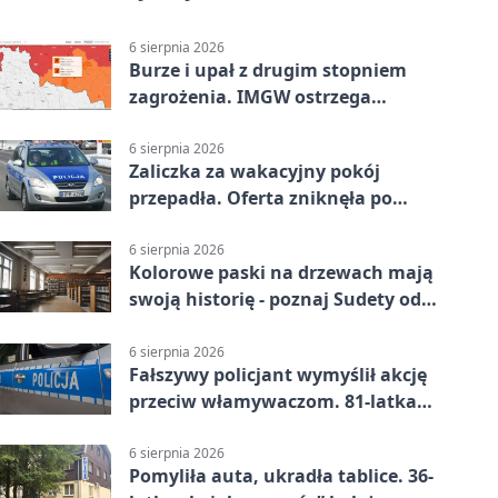
6 sierpnia 2026
Burze i upał z drugim stopniem
zagrożenia. IMGW ostrzega
turystów
6 sierpnia 2026
Zaliczka za wakacyjny pokój
przepadła. Oferta zniknęła po
przelewie
6 sierpnia 2026
Kolorowe paski na drzewach mają
swoją historię - poznaj Sudety od
środka
6 sierpnia 2026
Fałszywy policjant wymyślił akcję
przeciw włamywaczom. 81-latka
straciła 40 tysięcy złotych
6 sierpnia 2026
Pomyliła auta, ukradła tablice. 36-