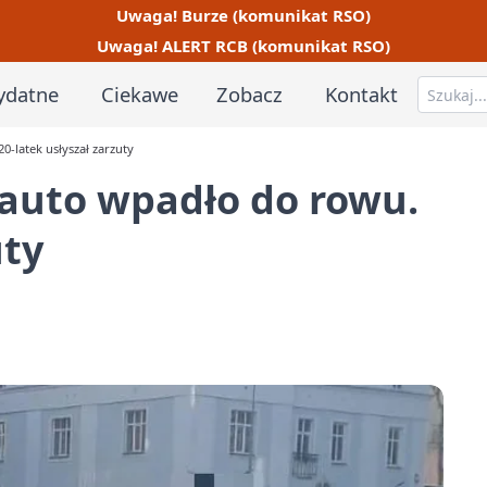
Uwaga! Burze (komunikat RSO)
Uwaga! ALERT RCB (komunikat RSO)
ydatne
Ciekawe
Zobacz
Kontakt
0-latek usłyszał zarzuty
 auto wpadło do rowu.
uty