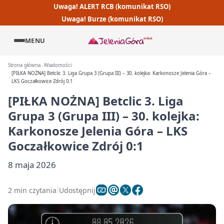
Uwaga! ALERT RCB (komunikat RSO)
Uwaga! Burze (komunikat RSO)
MENU
Strona główna
Wiadomości
[PIŁKA NOŻNA] Betclic 3. Liga Grupa 3 (Grupa III) – 30. kolejka: Karkonosze Jelenia Góra –
LKS Goczałkowice Zdrój 0:1
[PIŁKA NOŻNA] Betclic 3. Liga
Grupa 3 (Grupa III) – 30. kolejka:
Karkonosze Jelenia Góra – LKS
Goczałkowice Zdrój 0:1
8 maja 2026
2 min czytania
Udostępnij