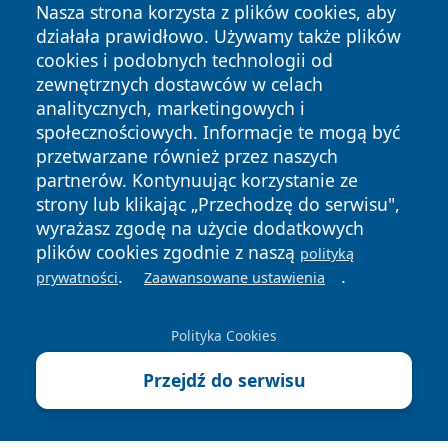
Nasza strona korzysta z plików cookies, aby
działała prawidłowo. Używamy także plików
cookies i podobnych technologii od
zewnętrznych dostawców w celach
analitycznych, marketingowych i
społecznościowych. Informacje te mogą być
Copyright © 2026 jeleniagoraonline.pl Wszystkie prawa
przetwarzane również przez naszych
zastrzeżone.
partnerów. Kontynuując korzystanie ze
strony lub klikając „Przechodzę do serwisu",
Polityka
Polityka
wyrażasz zgodę na użycie dodatkowych
News
Autorzy
Prywatności
Cookies
plików cookies zgodnie z naszą
polityką
.
.
prywatności
Zaawansowane ustawienia
Polityka Cookies
Przejdź do serwisu