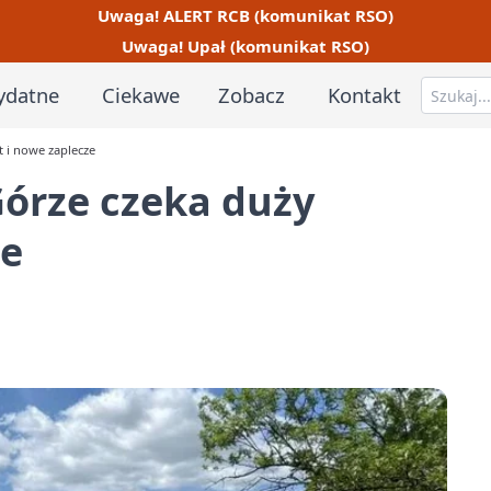
Uwaga! ALERT RCB (komunikat RSO)
Uwaga! Upał (komunikat RSO)
ydatne
Ciekawe
Zobacz
Kontakt
t i nowe zaplecze
Górze czeka duży
ze