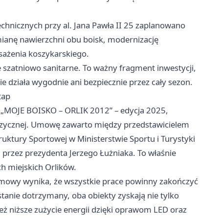
echnicznych przy al. Jana Pawła II 25 zaplanowano
ianę nawierzchni obu boisk, modernizację
sażenia koszykarskiego.
 szatniowo sanitarne. To ważny fragment inwestycji,
e działa wygodnie ani bezpiecznie przez cały sezon.
tap
„MOJE BOISKO – ORLIK 2012” – edycja 2025,
izycznej. Umowę zawarto między przedstawicielem
ktury Sportowej w Ministerstwie Sportu i Turystyki
rzez prezydenta Jerzego Łużniaka. To właśnie
h miejskich Orlików.
 umowy wynika, że wszystkie prace powinny zakończyć
tanie dotrzymany, oba obiekty zyskają nie tylko
też niższe zużycie energii dzięki oprawom LED oraz