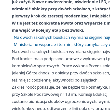
już zużyć. Nowe nawierzchnie, oświetlenie LED, 
odmienić obiekty przy dwóch szkołach, z których
pierwszy krok do szerszej modernizacji miejski
W tle jest też konkretna kwota oraz wsparcie z
ma wejść w kolejny etap bez zwłoki.
Na dwóch szkolnych boiskach wymiana sięgnie na
Ministerialne wsparcie i termin, który zamyka cały 
Na dwóch szkolnych boiskach wymiana sięgnie naj
Pod koniec maja podpisano umowę z wykonawcą i 
kompleksów sportowych. Prace wykona Przedsiębior
Jeleniej Górze chodzi o obiekty przy dwóch szkołach, k
też miejsc codziennej aktywności po zajęciach.
Zakres robót pokazuje, że nie będzie to kosmetyka,
przy Szkole Podstawowej nr 13 im. Komisji Edukacji
zostanie pionizacja słupków ogrodzeniowych, wymian
wielofunkcyjnego, odtworzenie linii pola gry oraz