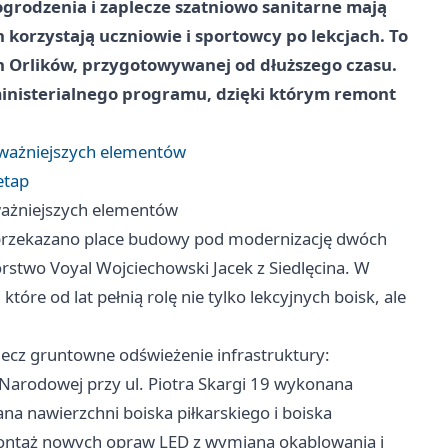
ogrodzenia i zaplecze szatniowo sanitarne mają
 korzystają uczniowie i sportowcy po lekcjach. To
ch Orlików, przygotowywanej od dłuższego czasu.
 ministerialnego programu, dzięki którym remont
jważniejszych elementów
etap
ważniejszych elementów
przekazano place budowy pod modernizację dwóch
stwo Voyal Wojciechowski Jacek z Siedlęcina. W
tóre od lat pełnią rolę nie tylko lekcyjnych boisk, ale
 lecz gruntowne odświeżenie infrastruktury:
 Narodowej przy ul. Piotra Skargi 19 wykonana
a nawierzchni boiska piłkarskiego i boiska
 montaż nowych opraw LED z wymianą okablowania i