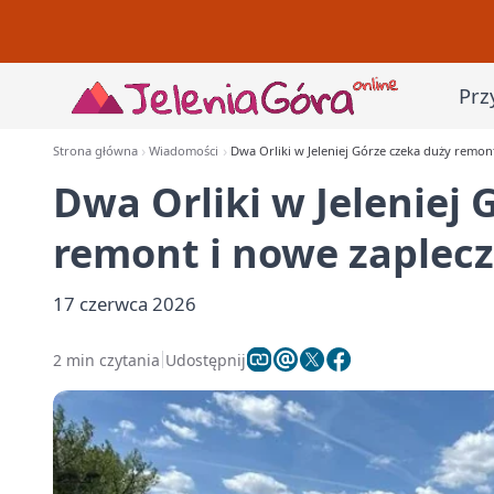
Prz
Strona główna
Wiadomości
Dwa Orliki w Jeleniej Górze czeka duży remon
Dwa Orliki w Jeleniej 
remont i nowe zaplec
17 czerwca 2026
2 min czytania
Udostępnij