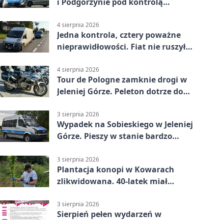
i Podgórzynie pod kontrolą
mundurowych
4 sierpnia 2026
Jedna kontrola, cztery poważne
nieprawidłowości. Fiat nie ruszył
dalej z Jeleniej Góry
4 sierpnia 2026
Tour de Pologne zamknie drogi w
Jeleniej Górze. Peleton dotrze do
Karpacza
3 sierpnia 2026
Wypadek na Sobieskiego w Jeleniej
Górze. Pieszy w stanie bardzo
ciężkim
3 sierpnia 2026
Plantacja konopi w Kowarach
zlikwidowana. 40-latek miał
marihuanę
3 sierpnia 2026
Sierpień pełen wydarzeń w