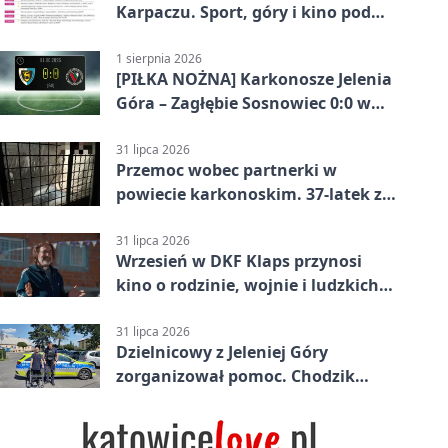
Karpaczu. Sport, góry i kino pod
chmurką
1 sierpnia 2026
[PIŁKA NOŻNA] Karkonosze Jelenia
Góra – Zagłębie Sosnowiec 0:0 w
Betclic 3. Lidze Grupa 3 (Grupa III)
31 lipca 2026
Przemoc wobec partnerki w
powiecie karkonoskim. 37-latek z
zakazem
31 lipca 2026
Wrzesień w DKF Klaps przynosi
kino o rodzinie, wojnie i ludzkich
słabościach
31 lipca 2026
Dzielnicowy z Jeleniej Góry
zorganizował pomoc. Chodzik
ułatwi codzienne życie