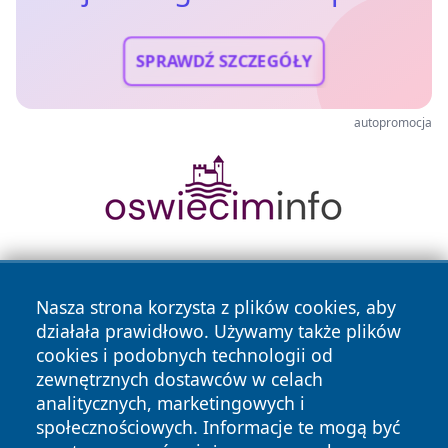
SPRAWDŹ SZCZEGÓŁY
autopromocja
Nasza strona korzysta z plików cookies, aby
działała prawidłowo. Używamy także plików
cookies i podobnych technologii od
zewnętrznych dostawców w celach
Copyright © 2026 jeleniagoraonline.pl Wszystkie prawa
analitycznych, marketingowych i
zastrzeżone.
społecznościowych. Informacje te mogą być