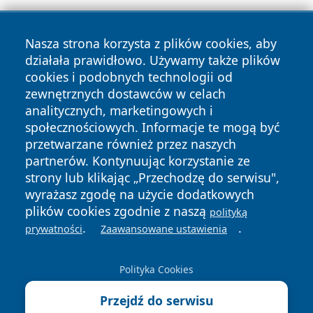
Nasza strona korzysta z plików cookies, aby
działała prawidłowo. Używamy także plików
cookies i podobnych technologii od
zewnętrznych dostawców w celach
Copyright © 2026 jeleniagoraonline.pl Wszystkie prawa
analitycznych, marketingowych i
zastrzeżone.
społecznościowych. Informacje te mogą być
przetwarzane również przez naszych
partnerów. Kontynuując korzystanie ze
Polityka
Polityka
News
Autorzy
strony lub klikając „Przechodzę do serwisu",
Prywatności
Cookies
wyrażasz zgodę na użycie dodatkowych
plików cookies zgodnie z naszą
polityką
.
.
prywatności
Zaawansowane ustawienia
Polityka Cookies
Przejdź do serwisu