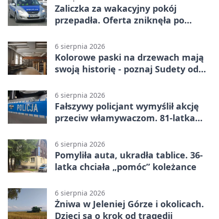
Zaliczka za wakacyjny pokój
przepadła. Oferta zniknęła po
przelewie
6 sierpnia 2026
Kolorowe paski na drzewach mają
swoją historię - poznaj Sudety od
środka
6 sierpnia 2026
Fałszywy policjant wymyślił akcję
przeciw włamywaczom. 81-latka
straciła 40 tysięcy złotych
6 sierpnia 2026
Pomyliła auta, ukradła tablice. 36-
latka chciała „pomóc” koleżance
6 sierpnia 2026
Żniwa w Jeleniej Górze i okolicach.
Dzieci są o krok od tragedii