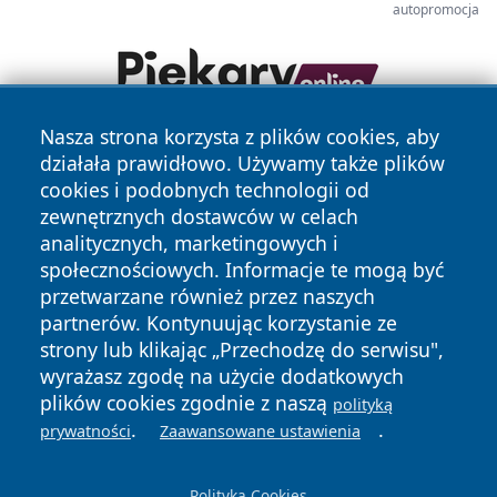
autopromocja
Nasza strona korzysta z plików cookies, aby
działała prawidłowo. Używamy także plików
cookies i podobnych technologii od
zewnętrznych dostawców w celach
analitycznych, marketingowych i
społecznościowych. Informacje te mogą być
Copyright © 2026 jeleniagoraonline.pl Wszystkie prawa
przetwarzane również przez naszych
zastrzeżone.
partnerów. Kontynuując korzystanie ze
strony lub klikając „Przechodzę do serwisu",
wyrażasz zgodę na użycie dodatkowych
Polityka
Polityka
News
Autorzy
plików cookies zgodnie z naszą
polityką
Prywatności
Cookies
.
.
prywatności
Zaawansowane ustawienia
Polityka Cookies