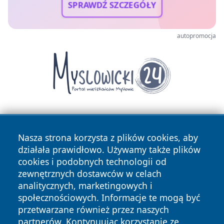
SPRAWDŹ SZCZEGÓŁY
autopromocja
Nasza strona korzysta z plików cookies, aby
działała prawidłowo. Używamy także plików
cookies i podobnych technologii od
zewnętrznych dostawców w celach
Copyright © 2026 jeleniagoraonline.pl Wszystkie prawa
analitycznych, marketingowych i
zastrzeżone.
społecznościowych. Informacje te mogą być
przetwarzane również przez naszych
partnerów. Kontynuując korzystanie ze
Polityka
Polityka