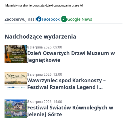
Zaobserwuj nas!
Facebook
Google News
Nadchodzące wydarzenia
8 sierpnia 2026, 09:00
Dzień Otwartych Drzwi Muzeum w
Jagniątkowie
8 sierpnia 2026, 12:00
Wawrzyniec spod Karkonoszy –
Festiwal Rzemiosła Legend i
Sąsiedztwa
8 sierpnia 2026, 14:00
Festiwal Światów Równoległych w
Jeleniej Górze