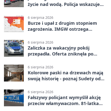
życie nad wodą. Policja wskazuje
sposób
6 sierpnia 2026
Burze i upał z drugim stopniem
zagrożenia. IMGW ostrzega
turystów
6 sierpnia 2026
Zaliczka za wakacyjny pokój
przepadła. Oferta zniknęła po
przelewie
6 sierpnia 2026
Kolorowe paski na drzewach mają
swoją historię - poznaj Sudety od
środka
6 sierpnia 2026
Fałszywy policjant wymyślił akcję
przeciw włamywaczom. 81-latka
straciła 40 tysięcy złotych