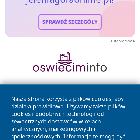
SPRAWDŹ SZCZEGÓŁY
autopromocja
Nasza strona korzysta z plików cookies, aby
działała prawidłowo. Używamy także plików
cookies i podobnych technologii od
zewnętrznych dostawców w celach
Copyright © 2026 jeleniagoraonline.pl Wszystkie prawa
analitycznych, marketingowych i
zastrzeżone.
społecznościowych. Informacje te mogą być