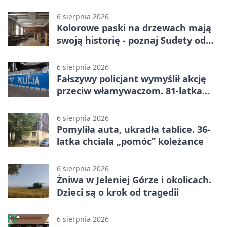
przelewie
6 sierpnia 2026
Kolorowe paski na drzewach mają
swoją historię - poznaj Sudety od
środka
6 sierpnia 2026
Fałszywy policjant wymyślił akcję
przeciw włamywaczom. 81-latka
straciła 40 tysięcy złotych
6 sierpnia 2026
Pomyliła auta, ukradła tablice. 36-
latka chciała „pomóc” koleżance
6 sierpnia 2026
Żniwa w Jeleniej Górze i okolicach.
Dzieci są o krok od tragedii
6 sierpnia 2026